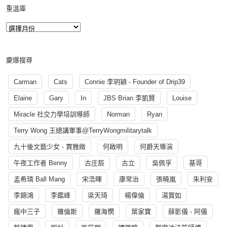
重溫庫
慶爆搜尋
Carman
Cats
Connie 李玥穎 - Founder of Drip39
Elaine
Gary
In
JBS Brian 李凱賢
Louise
Miracle 社交力學培訓導師
Norman
Ryan
Terry Wong 王總講軍事@TerryWongmilitarytalk
九十後文藝少女 - 賈雅緻
何啟明
何爵天導演
午夜工作者 Benny
古庄辰
古立
吳佩孚
基哥
孟希璘 Ball Mang
宋浩暉
康常治
張曉嵐
朱利安
李錦鴻
李鑑峰
梁天琦
楊偉倫
湯寳如
瘋中三子
羅倫斯
羅海憫
葉家寶
薛影儀 - 阿儀