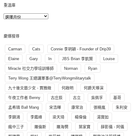
重溫庫
慶爆搜尋
Carman
Cats
Connie 李玥穎 - Founder of Drip39
Elaine
Gary
In
JBS Brian 李凱賢
Louise
Miracle 社交力學培訓導師
Norman
Ryan
Terry Wong 王總講軍事@TerryWongmilitarytalk
九十後文藝少女 - 賈雅緻
何啟明
何爵天導演
午夜工作者 Benny
古庄辰
古立
吳佩孚
基哥
孟希璘 Ball Mang
宋浩暉
康常治
張曉嵐
朱利安
李錦鴻
李鑑峰
梁天琦
楊偉倫
湯寳如
瘋中三子
羅倫斯
羅海憫
葉家寶
薛影儀 - 阿儀