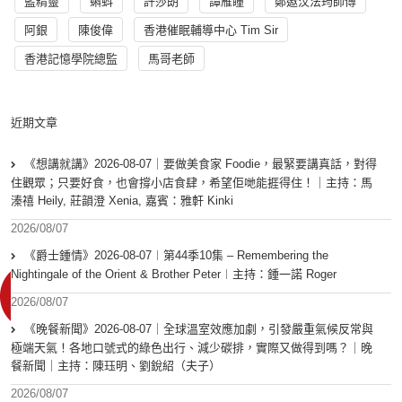
藍精靈
蝌蚪
許莎朗
譚雁瞳
鄭遨汶法筠師傅
阿銀
陳俊偉
香港催眠輔導中心 Tim Sir
香港記憶學院總監
馬哥老師
近期文章
《想講就講》2026-08-07｜要做美食家 Foodie，最緊要講真話，對得
住觀眾；只要好食，也會撐小店食肆，希望佢哋能捱得住！｜主持：馬
溱禧 Heily, 莊韻澄 Xenia, 嘉賓：雅軒 Kinki
2026/08/07
《爵士鍾情》2026-08-07︱第44季10集 – Remembering the
Nightingale of the Orient & Brother Peter︱主持：鍾一諾 Roger
2026/08/07
《晚餐新聞》2026-08-07｜全球溫室效應加劇，引發嚴重氣候反常與
極端天氣！各地口號式的綠色出行、減少碳排，實際又做得到嗎？｜晚
餐新聞｜主持：陳珏明、劉銳紹（夫子）
2026/08/07