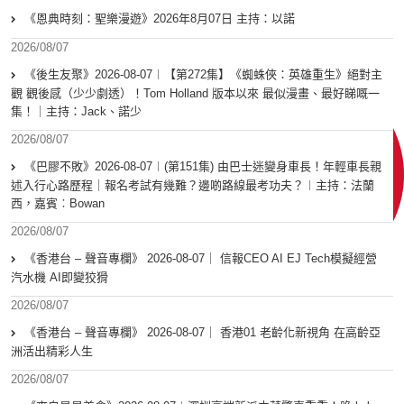
《恩典時刻：聖樂漫遊》2026年8月07日 主持：以諾
2026/08/07
《後生友聚》2026-08-07︱【第272集】《蜘蛛俠：英雄重生》絕對主
觀 觀後感（少少劇透）！Tom Holland 版本以來 最似漫畫、最好睇嘅一
集！｜主持：Jack、諾少
2026/08/07
《巴膠不敗》2026-08-07︱(第151集) 由巴士迷變身車長！年輕車長親
述入行心路歷程｜報名考試有幾難？邊啲路線最考功夫？︱主持：法蘭
西，嘉賓︰Bowan
2026/08/07
《香港台 – 聲音專欄》 2026-08-07｜ 信報CEO AI EJ Tech模擬經營
汽水機 AI即變狡猾
2026/08/07
《香港台 – 聲音專欄》 2026-08-07｜ 香港01 老齡化新視角 在高齡亞
洲活出精彩人生
2026/08/07