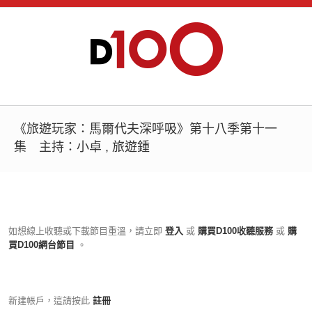
《旅遊玩家：馬爾代夫深呼吸》第十八季第十一
集 主持：小卓 , 旅遊鍾
如想線上收聽或下載節目重溫，請立即
登入
或
購買D100收聽服務
或
購
買D100網台節目
。
新建帳戶，這請按此
註冊