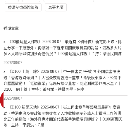
香港記憶學院總監
馬哥老師
近期文章
《90後翻牆大作戰》2026-08-07︱最近有《蜘蛛俠》新電影上映，除
左分享一下感想外，再傾談一下近來有關觀眾質素的討論，因為多大片
多人入場所以特別多奇怪情況？︱90後翻牆大作戰︱主持：梁德民團隊
2026/08/07
《D100 上綱上線》2026-08-07｜中一買書要7千蚊 ?! 外國借書唔洗
錢！香港幾時做到？｜大富豪夜總會捲土重來！背後股東換人，公關中
介蠢蠢欲動！「低調復業」每晚只接少量客，到底測試緊乜嘢水溫？｜
D100上綱上線︱主持：黃冠斌、禮賢同學、何亨
2026/08/07
《D100 新聞天地》2026-08-07｜街工再出發重獲藝發局最新年度資
助，香港由治及興政策開始從寬？入境數據顯示外籍人士獲港工作簽證
比五年前翻倍，海外真專才回流代表新香港環境真轉好？｜D100新聞天
地｜主持：李錦洪、C朗