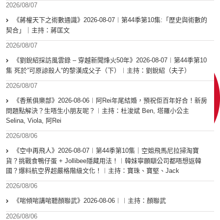
2026/08/07
《蔣權天下之術數通識》2026-08-07︱第44季第10集:「歴史與術數的
契合」｜主持：蔣匡文
2026/08/07
《劉銳紹採訪風雲錄 – 穿越新聞烽火50年》2026-08-07︱第44季第10
集 死於”可原諒殺人“的黎漢成父子（下）︱主持：劉銳紹（夫子）
2026/08/07
《香蕉俱樂部》2026-08-06︱阿Rei年尾結婚，預祝佢百年好合！新房
問題點解決？生唔生小朋友呢？︱主持：杜浚斌 Ben, 塔羅小公主
Selina, Viola, 阿Rei
2026/08/06
《空中再飛人》2026-08-07︱第44季第10集｜空姐飛馬尼拉掃淘寶
貨？挑戰食鴨仔蛋 + Jollibee隱藏用法！︱韓妹寧願瞓公司都唔想返韓
國？爆料航空界超嚴格階級文化！︱主持：寶珠、寶堅、Jack
2026/08/06
《啱傾啱講啱聽顏聯武》2026-08-06︱︱主持：顏聯武
2026/08/06