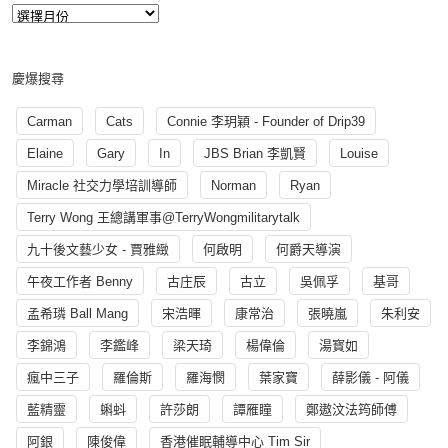
慶爆搜尋
Carman
Cats
Connie 李玥穎 - Founder of Drip39
Elaine
Gary
In
JBS Brian 李凱賢
Louise
Miracle 社交力學培訓導師
Norman
Ryan
Terry Wong 王總講軍事@TerryWongmilitarytalk
九十後文藝少女 - 賈雅緻
何啟明
何爵天導演
午夜工作者 Benny
古庄辰
古立
吳佩孚
基哥
孟希璘 Ball Mang
宋浩暉
康常治
張曉嵐
朱利安
李錦鴻
李鑑峰
梁天琦
楊偉倫
湯寳如
瘋中三子
羅倫斯
羅海憫
葉家寶
薛影儀 - 阿儀
藍精靈
蝌蚪
許莎朗
譚雁瞳
鄭遨汶法筠師傅
阿銀
陳俊偉
香港催眠輔導中心 Tim Sir