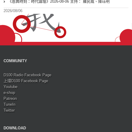
《恩典時刻：時代論壇》2026-08-06 主持： 羅民威、陳珏明
2026/08/06
COMMUNITY
D100 Radio Facebook Page
上環D100 Facebook Page
Youtube
e-shop
Patreon
TuneIn
Twitter
DOWNLOAD