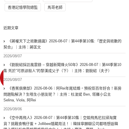
香港記憶學院總監
馬哥老師
近期文章
《蔣權天下之術數通識》2026-08-07︱第44季第10集:「歴史與術數的
契合」｜主持：蔣匡文
2026/08/07
《劉銳紹採訪風雲錄 – 穿越新聞烽火50年》2026-08-07︱第44季第10
集 死於”可原諒殺人“的黎漢成父子（下）︱主持：劉銳紹（夫子）
2026/08/07
《香蕉俱樂部》2026-08-06︱阿Rei年尾結婚，預祝佢百年好合！新房
問題點解決？生唔生小朋友呢？︱主持：杜浚斌 Ben, 塔羅小公主
Selina, Viola, 阿Rei
2026/08/06
《空中再飛人》2026-08-07︱第44季第10集｜空姐飛馬尼拉掃淘寶
貨？挑戰食鴨仔蛋 + Jollibee隱藏用法！︱韓妹寧願瞓公司都唔想返韓