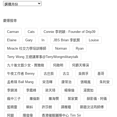
慶爆搜尋
Carman
Cats
Connie 李玥穎 - Founder of Drip39
Elaine
Gary
In
JBS Brian 李凱賢
Louise
Miracle 社交力學培訓導師
Norman
Ryan
Terry Wong 王總講軍事@TerryWongmilitarytalk
九十後文藝少女 - 賈雅緻
何啟明
何爵天導演
午夜工作者 Benny
古庄辰
古立
吳佩孚
基哥
孟希璘 Ball Mang
宋浩暉
康常治
張曉嵐
朱利安
李錦鴻
李鑑峰
梁天琦
楊偉倫
湯寳如
瘋中三子
羅倫斯
羅海憫
葉家寶
薛影儀 - 阿儀
藍精靈
蝌蚪
許莎朗
譚雁瞳
鄭遨汶法筠師傅
阿銀
陳俊偉
香港催眠輔導中心 Tim Sir