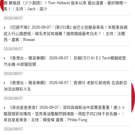
觀 觀後感（少少劇透）！Tom Holland 版本以來 最似漫畫、最好睇嘅一
集！｜主持：Jack、諾少
2026/08/07
《巴膠不敗》2026-08-07︱(第151集) 由巴士迷變身車長！年輕車長親
述入行心路歷程｜報名考試有幾難？邊啲路線最考功夫？︱主持：法蘭
西，嘉賓︰Bowan
2026/08/07
《香港台 – 聲音專欄》 2026-08-07｜ 信報CEO AI EJ Tech模擬經營
汽水機 AI即變狡猾
2026/08/07
《香港台 – 聲音專欄》 2026-08-07｜ 香港01 老齡化新視角 在高齡亞
洲活出精彩人生
2026/08/07
《來自星星美食》2026-08-07︱深圳高端新派中菜驚喜重重！脆卜卜
酸甜燈影咕嚕肉，堂弄黃油蟹黯然銷魂飯，搭配不同口味干邑名釀。︱
來自星星美食︱主持：陳俊偉 嘉賓：Philip Fung
2026/08/07