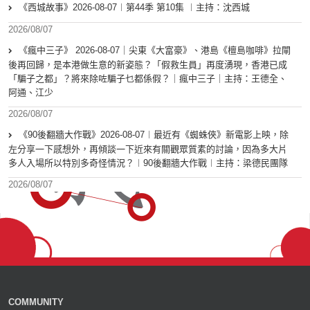
《西城故事》2026-08-07︱第44季 第10集 ︱主持：沈西城
2026/08/07
《瘋中三子》 2026-08-07｜尖東《大富豪》、港島《檀島咖啡》拉閘
後再回歸，是本港做生意的新姿態？「假救生員」再度湧現，香港已成
「騙子之都」？將來除咗騙子乜都係假？｜瘋中三子｜主持：王德全、
阿通、江少
2026/08/07
《90後翻牆大作戰》2026-08-07︱最近有《蜘蛛俠》新電影上映，除
左分享一下感想外，再傾談一下近來有關觀眾質素的討論，因為多大片
多人入場所以特別多奇怪情況？︱90後翻牆大作戰︱主持：梁德民團隊
2026/08/07
COMMUNITY