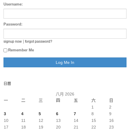
Username:
Password:
|
signup now
forgot password?
Remember Me
日曆
八月 2026
一
二
三
四
五
六
日
1
2
3
4
5
6
7
8
9
10
11
12
13
14
15
16
17
18
19
20
21
22
23