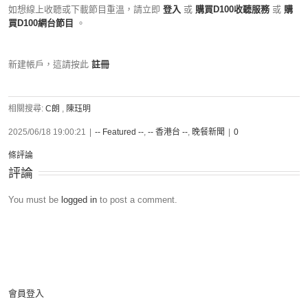
如想線上收聽或下載節目重溫，請立即
登入
或
購買D100收聽服務
或
購
買D100網台節目
。
新建帳戶，這請按此
註冊
相關搜尋:
C朗
,
陳珏明
2025/06/18 19:00:21
|
-- Featured --
,
-- 香港台 --
,
晚餐新聞
|
0
條評論
評論
You must be
logged in
to post a comment.
會員登入