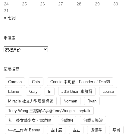
24
25
26
27
28
29
30
31
« 七月
重溫庫
慶爆搜尋
Carman
Cats
Connie 李玥穎 - Founder of Drip39
Elaine
Gary
In
JBS Brian 李凱賢
Louise
Miracle 社交力學培訓導師
Norman
Ryan
Terry Wong 王總講軍事@TerryWongmilitarytalk
九十後文藝少女 - 賈雅緻
何啟明
何爵天導演
午夜工作者 Benny
古庄辰
古立
吳佩孚
基哥