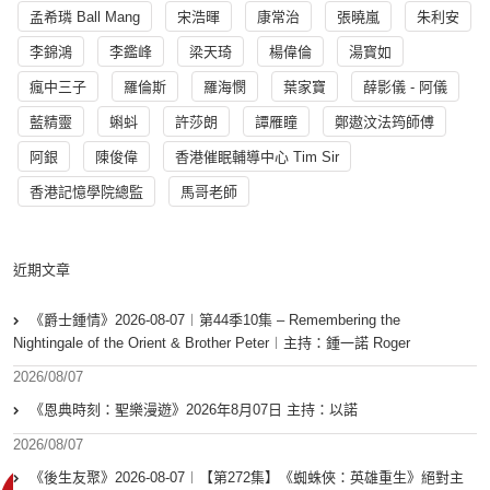
孟希璘 Ball Mang
宋浩暉
康常治
張曉嵐
朱利安
李錦鴻
李鑑峰
梁天琦
楊偉倫
湯寳如
瘋中三子
羅倫斯
羅海憫
葉家寶
薛影儀 - 阿儀
藍精靈
蝌蚪
許莎朗
譚雁瞳
鄭遨汶法筠師傅
阿銀
陳俊偉
香港催眠輔導中心 Tim Sir
香港記憶學院總監
馬哥老師
近期文章
《爵士鍾情》2026-08-07︱第44季10集 – Remembering the
Nightingale of the Orient & Brother Peter︱主持：鍾一諾 Roger
2026/08/07
《恩典時刻：聖樂漫遊》2026年8月07日 主持：以諾
2026/08/07
《後生友聚》2026-08-07︱【第272集】《蜘蛛俠：英雄重生》絕對主