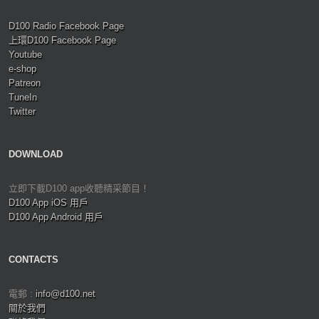
D100 Radio Facebook Page
上環D100 Facebook Page
Youtube
e-shop
Patreon
TuneIn
Twitter
DOWNLOAD
立即下載D100 app收聽精采節目！
D100 App iOS 用戶
D100 App Android 用戶
CONTACTS
電郵 :
info@d100.net
關於我們