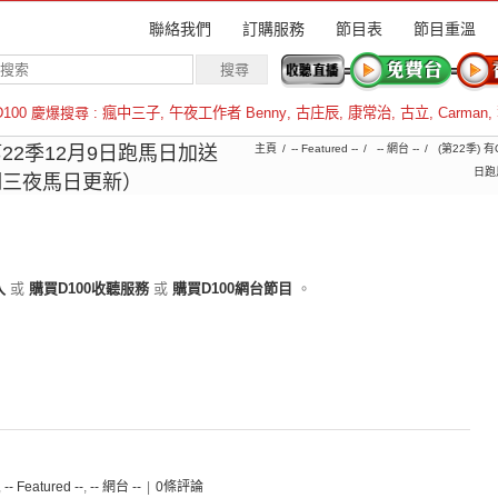
聯絡我們
訂購服務
節目表
節目重溫
D100 慶爆搜尋 :
瘋中三子
,
午夜工作者 Benny
,
古庄辰
,
康常治
,
古立
,
Carman
,
羅倫斯
2季12月9日跑馬日加送
主頁
-- Featured --
-- 網台 --
(第22季) 
日跑
期三夜馬日更新）
入
或
購買D100收聽服務
或
購買D100網台節目
。
,
-- Featured --
,
-- 網台 --
|
0條評論