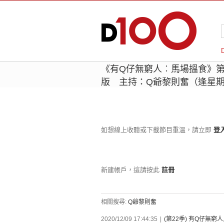
《有Q仔無窮人︰馬場搵食》第2
版 主持：Q爺黎則奮（逢星
如想線上收聽或下載節目重溫，請立即
登
新建帳戶，這請按此
註冊
相關搜尋:
Q爺黎則奮
2020/12/09 17:44:35
|
(第22季) 有Q仔無窮人