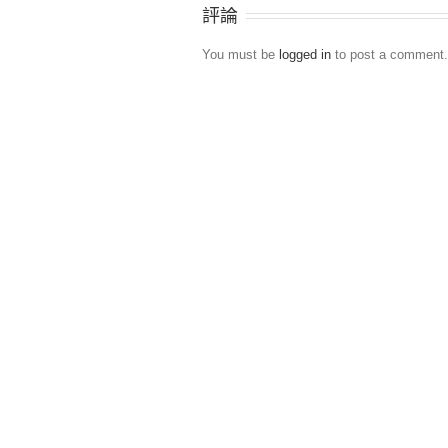
評論
You must be
logged in
to post a comment.