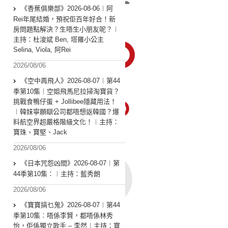
《香蕉俱樂部》2026-08-06︱阿
Rei年尾結婚，預祝佢百年好合！新
房問題點解決？生唔生小朋友呢？︱
主持：杜浚斌 Ben, 塔羅小公主
Selina, Viola, 阿Rei
2026/08/06
《空中再飛人》2026-08-07︱第44
季第10集｜空姐飛馬尼拉掃淘寶貨？
挑戰食鴨仔蛋 + Jollibee隱藏用法！
︱韓妹寧願瞓公司都唔想返韓國？爆
料航空界超嚴格階級文化！︱主持：
寶珠、寶堅、Jack
2026/08/06
《日本咒怨凶間》2026-08-07︱第
44季第10集：︱主持：藍秀朗
2026/08/06
《寶寶搞乜鬼》2026-08-07︱第44
季第10集︰唔係李賢，都唔係林秀
怡，佢係獨立歌手 – 李然︱主持：寶