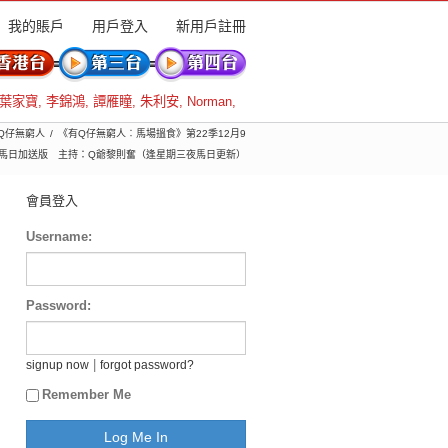
我的賬戶
用戶登入
新用戶註冊
葉家寶
,
李錦鴻
,
譚雁瞳
,
朱利安
,
Norman
,
有Q仔無窮人
《有Q仔無窮人︰馬場搵食》第22季12月9
馬日加送版 主持：Q爺黎則奮（逢星期三夜馬日更新）
會員登入
Username:
Password:
|
signup now
forgot password?
Remember Me