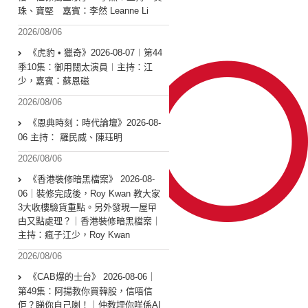
珠、寶堅 嘉賓：李然 Leanne Li
2026/08/06
《虎豹 • 獵奇》2026-08-07︱第44
季10集：御用闊太演員︱主持：江
少，嘉賓：蘇恩磁
2026/08/06
《恩典時刻：時代論壇》2026-08-
06 主持： 羅民威、陳珏明
2026/08/06
《香港裝修暗黑檔案》 2026-08-
06｜裝修完成後，Roy Kwan 教大家
3大收樓驗貨重點。另外發現一屋曱
甴又點處理？｜香港裝修暗黑檔案｜
主持：瘋子江少，Roy Kwan
2026/08/06
《CAB爆的士台》 2026-08-06｜
第49集：阿揚教你買韓股，信唔信
佢？睇你自己喇！｜仲教埋你咩係AI