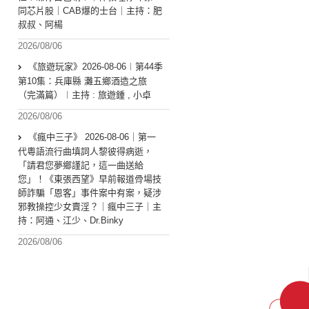
同芯片股｜CAB爆的士台｜主持：肥
叔叔、阿楊
2026/08/06
《旅遊玩家》2026-08-06︱第44季
第10集：兵庫縣 灘五鄉酒造之旅
（完滿篇）︱主持 : 旅遊鍾 , 小卓
2026/08/06
《瘋中三子》 2026-08-06｜第一
代粵語流行曲填詞人黎彼得病逝，
「請君您夢鄉謹記，這一曲送給
您」！《東張西望》早前報道骨場技
師詐騙「恩客」事件案中有案，疑涉
邪教操控少女賣淫？｜瘋中三子｜主
持：阿通、江少、Dr.Binky
2026/08/06