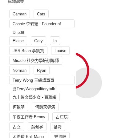
慶爆搜尋
Carman
Cats
Connie 李玥穎 - Founder of
Drip39
Elaine
Gary
In
JBS Brian 李凱賢
Louise
Miracle 社交力學培訓導師
Norman
Ryan
Terry Wong 王總講軍事
@TerryWongmilitarytalk
九十後文藝少女 - 賈雅緻
何啟明
何爵天導演
午夜工作者 Benny
古庄辰
古立
吳佩孚
基哥
孟希璘 Ball Mang
宋浩暉