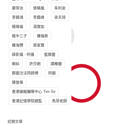
康常治
張曉嵐
朱利安
李錦鴻
李鑑峰
梁天琦
楊偉倫
湯寳如
瘋中三子
羅倫斯
羅海憫
葉家寶
薛影儀 - 阿儀
藍精靈
蝌蚪
許莎朗
譚雁瞳
鄭遨汶法筠師傅
阿銀
陳俊偉
香港催眠輔導中心 Tim Sir
香港記憶學院總監
馬哥老師
近期文章