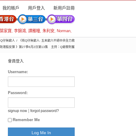
我的賬戶
用戶登入
新用戶註冊
葉家寶
,
李錦鴻
,
譚雁瞳
,
朱利安
,
Norman
,
 有Q仔無窮人
《有Q仔無窮人: 五未窮六不絕中央全力救
效港股反彈 》第27季6月2日第13集 主持：Q爺黎則奮
會員登入
Username:
Password:
|
signup now
forgot password?
Remember Me