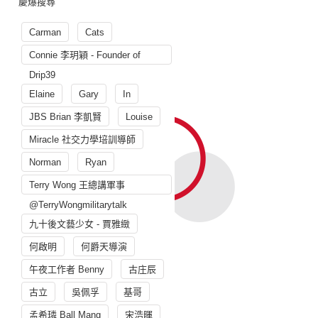
慶爆搜尋
Carman
Cats
Connie 李玥穎 - Founder of
Drip39
Elaine
Gary
In
JBS Brian 李凱賢
Louise
Miracle 社交力學培訓導師
Norman
Ryan
Terry Wong 王總講軍事
@TerryWongmilitarytalk
九十後文藝少女 - 賈雅緻
何啟明
何爵天導演
午夜工作者 Benny
古庄辰
古立
吳佩孚
基哥
孟希璘 Ball Mang
宋浩暉