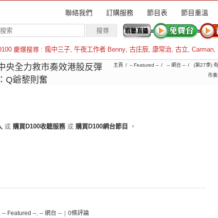
聯絡我們
訂購服務
節目表
節目重溫
D100 慶爆搜尋 :
瘋中三子
,
午夜工作者 Benny
,
古庄辰
,
康常治
,
古立
,
Carman
,
羅倫斯
絕中央全力救市奏效港股反彈
主頁
-- Featured --
-- 網台 --
(第27季)
市奏
持：Q爺黎則奮
入
或
購買D100收聽服務
或
購買D100網台節目
。
,
-- Featured --
,
-- 網台 --
|
0條評論