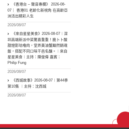
《香港台 – 聲音專欄》 2026-08-
07｜ 香港01 老齡化新視角 在高齡亞
洲活出精彩人生
2026/08/07
《來自星星美食》2026-08-07︱深
圳高端新派中菜驚喜重重！脆卜卜酸
甜燈影咕嚕肉，堂弄黃油蟹黯然銷魂
飯，搭配不同口味干邑名釀。︱來自
星星美食︱主持：陳俊偉 嘉賓：
Philip Fung
2026/08/07
《西城故事》2026-08-07︱第44季
第10集 ︱主持：沈西城
2026/08/07