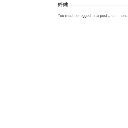
評論
You must be
logged in
to post a comment.