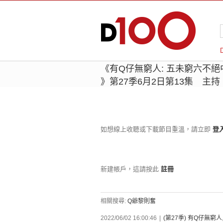
《有Q仔無窮人: 五未窮六不
》第27季6月2日第13集 主
如想線上收聽或下載節目重溫，請立即
登
新建帳戶，這請按此
註冊
相關搜尋:
Q爺黎則奮
2022/06/02 16:00:46
|
(第27季) 有Q仔無窮人