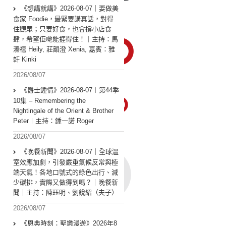
《想講就講》2026-08-07｜要做美
食家 Foodie，最緊要講真話，對得
住觀眾；只要好食，也會撐小店食
肆，希望佢哋能捱得住！｜主持：馬
溱禧 Heily, 莊韻澄 Xenia, 嘉賓：雅
軒 Kinki
2026/08/07
《爵士鍾情》2026-08-07︱第44季
10集 – Remembering the
Nightingale of the Orient & Brother
Peter︱主持：鍾一諾 Roger
2026/08/07
《晚餐新聞》2026-08-07｜全球溫
室效應加劇，引發嚴重氣候反常與極
端天氣！各地口號式的綠色出行、減
少碳排，實際又做得到嗎？｜晚餐新
聞｜主持：陳珏明、劉銳紹（夫子）
2026/08/07
《恩典時刻：聖樂漫遊》2026年8