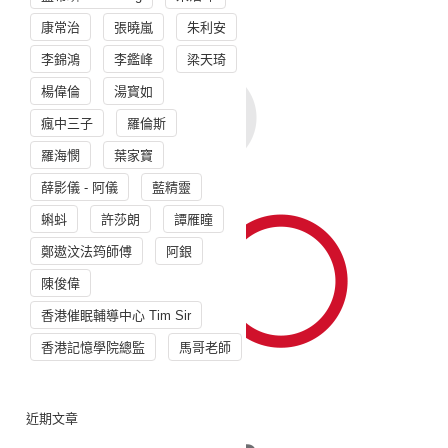
康常治
張曉嵐
朱利安
李錦鴻
李鑑峰
梁天琦
楊偉倫
湯寳如
瘋中三子
羅倫斯
羅海憫
葉家寶
薛影儀 - 阿儀
藍精靈
蝌蚪
許莎朗
譚雁瞳
鄭遨汶法筠師傅
阿銀
陳俊偉
香港催眠輔導中心 Tim Sir
香港記憶學院總監
馬哥老師
近期文章