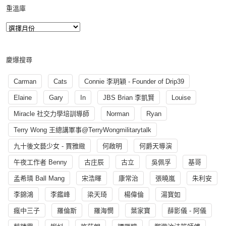
重溫庫
慶爆搜尋
Carman
Cats
Connie 李玥穎 - Founder of Drip39
Elaine
Gary
In
JBS Brian 李凱賢
Louise
Miracle 社交力學培訓導師
Norman
Ryan
Terry Wong 王總講軍事@TerryWongmilitarytalk
九十後文藝少女 - 賈雅緻
何啟明
何爵天導演
午夜工作者 Benny
古庄辰
古立
吳佩孚
基哥
孟希璘 Ball Mang
宋浩暉
康常治
張曉嵐
朱利安
李錦鴻
李鑑峰
梁天琦
楊偉倫
湯寳如
瘋中三子
羅倫斯
羅海憫
葉家寶
薛影儀 - 阿儀