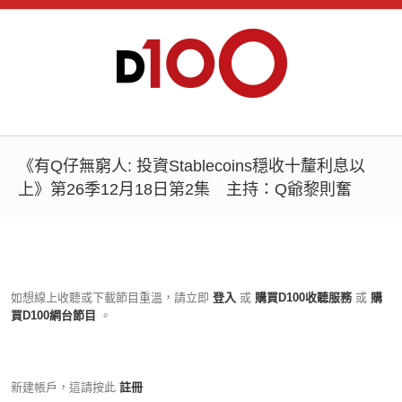
《有Q仔無窮人: 投資Stablecoins穏收十釐利息以
上》第26季12月18日第2集 主持：Q爺黎則奮
如想線上收聽或下載節目重溫，請立即
登入
或
購買D100收聽服務
或
購
買D100網台節目
。
新建帳戶，這請按此
註冊