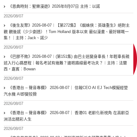
《恩典時刻：聖樂漫遊》2026年8月07日 主持：以諾
2026/08/07
《後生友聚》2026-08-07︱【第272集】《蜘蛛俠：英雄重生》絕對主
觀 觀後感（少少劇透）！Tom Holland 版本以來 最似漫畫、最好睇嘅一
集！｜主持：Jack、諾少
2026/08/07
《巴膠不敗》2026-08-07︱(第151集) 由巴士迷變身車長！年輕車長親
述入行心路歷程｜報名考試有幾難？邊啲路線最考功夫？︱主持：法蘭
西，嘉賓︰Bowan
2026/08/07
《香港台 – 聲音專欄》 2026-08-07｜ 信報CEO AI EJ Tech模擬經營
汽水機 AI即變狡猾
2026/08/07
《香港台 – 聲音專欄》 2026-08-07｜ 香港01 老齡化新視角 在高齡亞
洲活出精彩人生
2026/08/07