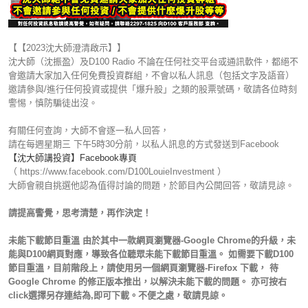
【【2023沈大師澄清啟示】】
沈大師（沈振盈）及D100 Radio 不論在任何社交平台或通訊軟件，都絕不
會邀請大家加入任何免費投資群組，不會以私人訊息（包括文字及語音）
邀請參與/進行任何投資或提供「爆升股」之類的股票號碼，敬請各位時刻
警惕，慎防騙徒出沒。
有關任何查詢，大師不會逐一私人回答，
請在每週星期三 下午5時30分前，以私人訊息的方式發送到Facebook
【沈大師講投資】Facebook專頁
（ https://www.facebook.com/D100LouieInvestment ）
大師會親自挑選他認為值得討論的問題，於節目內公開回答，敬請見諒。
請提高警覺，思考清楚，再作決定！
未能下載節目重溫 由於其中一款網頁瀏覽器-Google Chrome的升級，未
能與D100網頁對應，導致各位聽眾未能下載節目重溫。 如需要下載D100
節目重溫，目前階段上，請使用另一個網頁瀏覽器-Firefox 下載， 待
Google Chrome 的修正版本推出，以解決未能下載的問題。 亦可按右
click選擇另存連結為,即可下載。不便之處，敬請見諒。