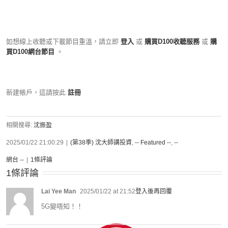
如想線上收聽或下載節目重溫，請立即
登入
或
購買D100收聽服務
或
購
買D100網台節目
。
新建帳戶，這請按此
註冊
相關搜尋:
沈振盈
2025/01/22 21:00:29
|
(第38季) 沈大師講投資
,
-- Featured --
,
--
網台 --
|
1條評論
1條評論
Lai Yee Man
2025/01/22 at 21:52
登入後再回覆
5G變唔知！！