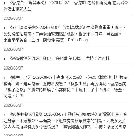
《香港台 – 聲音專欄》 2026-08-07｜ 香港01 老齡化新視角 在高齡亞
洲活出精彩人生
2026/08/07
《來自星星美食》2026-08-07︱深圳高端新派中菜驚喜重重！脆卜卜
酸甜燈影咕嚕肉，堂弄黃油蟹黯然銷魂飯，搭配不同口味干邑名釀。︱
來自星星美食︱主持：陳俊偉 嘉賓：Philip Fung
2026/08/07
《西城故事》2026-08-07︱第44季 第10集 ︱主持：沈西城
2026/08/07
《瘋中三子》 2026-08-07｜尖東《大富豪》、港島《檀島咖啡》拉閘
後再回歸，是本港做生意的新姿態？「假救生員」再度湧現，香港已成
「騙子之都」？將來除咗騙子乜都係假？｜瘋中三子｜主持：王德全、
阿通、江少
2026/08/07
《90後翻牆大作戰》2026-08-07︱最近有《蜘蛛俠》新電影上映，除
左分享一下感想外，再傾談一下近來有關觀眾質素的討論，因為多大片
多人入場所以特別多奇怪情況？︱90後翻牆大作戰︱主持：梁德民團隊