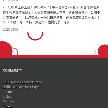
2026/08/07
《D100 上綱上線》2026-08-07｜中一買書要7千蚊 ?! 外國借書唔洗
錢！香港幾時做到？｜大富豪夜總會捲土重來！背後股東換人，公關中
介蠢蠢欲動！「低調復業」每晚只接少量客，到底測試緊乜嘢水溫？｜
D100上綱上線︱主持：黃冠斌、禮賢同學、何亨
2026/08/07
COMMUNITY
D100 Radio Facebook Page
上環D100 Facebook Page
Youtube
e-shop
Patreon
TuneIn