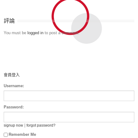
評論
You must be
logged in
to post a comment.
會員登入
Username:
Password:
|
signup now
forgot password?
Remember Me