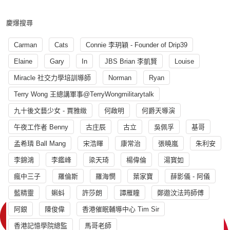
慶爆搜尋
Carman
Cats
Connie 李玥穎 - Founder of Drip39
Elaine
Gary
In
JBS Brian 李凱賢
Louise
Miracle 社交力學培訓導師
Norman
Ryan
Terry Wong 王總講軍事@TerryWongmilitarytalk
九十後文藝少女 - 賈雅緻
何啟明
何爵天導演
午夜工作者 Benny
古庄辰
古立
吳佩孚
基哥
孟希璘 Ball Mang
宋浩暉
康常治
張曉嵐
朱利安
李錦鴻
李鑑峰
梁天琦
楊偉倫
湯寳如
瘋中三子
羅倫斯
羅海憫
葉家寶
薛影儀 - 阿儀
藍精靈
蝌蚪
許莎朗
譚雁瞳
鄭遨汶法筠師傅
阿銀
陳俊偉
香港催眠輔導中心 Tim Sir
香港記憶學院總監
馬哥老師