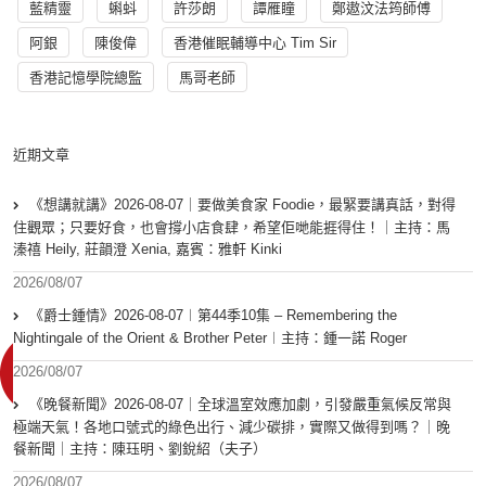
藍精靈
蝌蚪
許莎朗
譚雁瞳
鄭遨汶法筠師傅
阿銀
陳俊偉
香港催眠輔導中心 Tim Sir
香港記憶學院總監
馬哥老師
近期文章
《想講就講》2026-08-07｜要做美食家 Foodie，最緊要講真話，對得
住觀眾；只要好食，也會撐小店食肆，希望佢哋能捱得住！｜主持：馬
溱禧 Heily, 莊韻澄 Xenia, 嘉賓：雅軒 Kinki
2026/08/07
《爵士鍾情》2026-08-07︱第44季10集 – Remembering the
Nightingale of the Orient & Brother Peter︱主持：鍾一諾 Roger
2026/08/07
《晚餐新聞》2026-08-07｜全球溫室效應加劇，引發嚴重氣候反常與
極端天氣！各地口號式的綠色出行、減少碳排，實際又做得到嗎？｜晚
餐新聞｜主持：陳珏明、劉銳紹（夫子）
2026/08/07