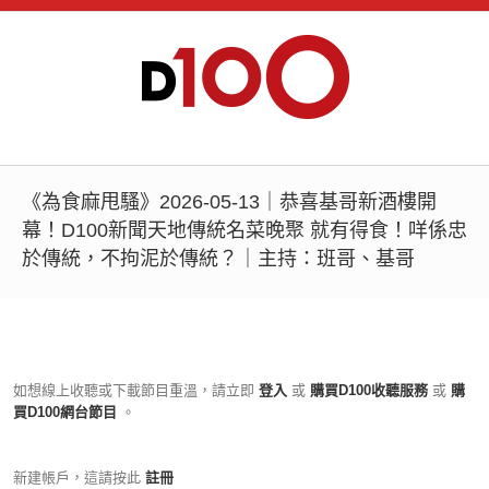
《為食麻甩騷》2026-05-13｜恭喜基哥新酒樓開
幕！D100新聞天地傳統名菜晚聚 就有得食！咩係忠
於傳統，不拘泥於傳統？｜主持：班哥、基哥
如想線上收聽或下載節目重溫，請立即
登入
或
購買D100收聽服務
或
購
買D100網台節目
。
新建帳戶，這請按此
註冊