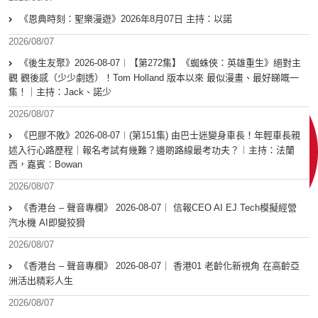
《恩典時刻：聖樂漫遊》2026年8月07日 主持：以諾
2026/08/07
《後生友聚》2026-08-07︱【第272集】《蜘蛛俠：英雄重生》絕對主
觀 觀後感（少少劇透）！Tom Holland 版本以來 最似漫畫、最好睇嘅一
集！｜主持：Jack、諾少
2026/08/07
《巴膠不敗》2026-08-07︱(第151集) 由巴士迷變身車長！年輕車長親
述入行心路歷程｜報名考試有幾難？邊啲路線最考功夫？︱主持：法蘭
西，嘉賓︰Bowan
2026/08/07
《香港台 – 聲音專欄》 2026-08-07｜ 信報CEO AI EJ Tech模擬經營
汽水機 AI即變狡猾
2026/08/07
《香港台 – 聲音專欄》 2026-08-07｜ 香港01 老齡化新視角 在高齡亞
洲活出精彩人生
2026/08/07