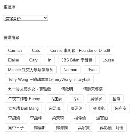
重溫庫
慶爆搜尋
Carman
Cats
Connie 李玥穎 - Founder of Drip39
Elaine
Gary
In
JBS Brian 李凱賢
Louise
Miracle 社交力學培訓導師
Norman
Ryan
Terry Wong 王總講軍事@TerryWongmilitarytalk
九十後文藝少女 - 賈雅緻
何啟明
何爵天導演
午夜工作者 Benny
古庄辰
古立
吳佩孚
基哥
孟希璘 Ball Mang
宋浩暉
康常治
張曉嵐
朱利安
李錦鴻
李鑑峰
梁天琦
楊偉倫
湯寳如
瘋中三子
羅倫斯
羅海憫
葉家寶
薛影儀 - 阿儀