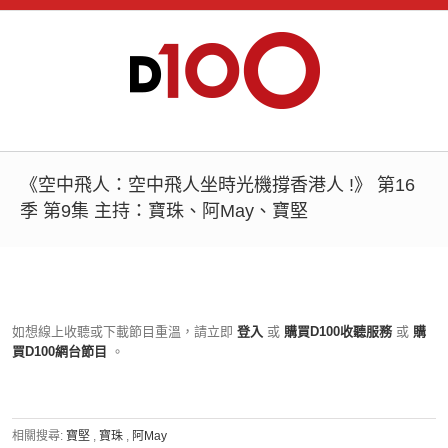
《空中飛人：空中飛人坐時光機撐香港人 !》 第16
季 第9集 主持：寶珠、阿May、寶堅
如想線上收聽或下載節目重溫，請立即
登入
或
購買D100收聽服務
或
購
買D100網台節目
。
相關搜尋:
寶堅
,
寶珠
,
阿May