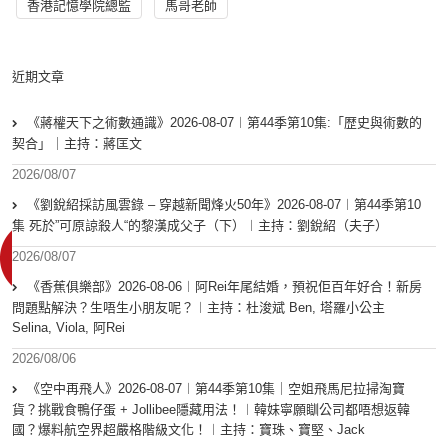
香港記憶學院總監
馬哥老師
近期文章
《蔣權天下之術數通識》2026-08-07︱第44季第10集:「歴史與術數的
契合」｜主持：蔣匡文
2026/08/07
《劉銳紹採訪風雲錄 – 穿越新聞烽火50年》2026-08-07︱第44季第10
集 死於”可原諒殺人“的黎漢成父子（下）︱主持：劉銳紹（夫子）
2026/08/07
《香蕉俱樂部》2026-08-06︱阿Rei年尾結婚，預祝佢百年好合！新房
問題點解決？生唔生小朋友呢？︱主持：杜浚斌 Ben, 塔羅小公主
Selina, Viola, 阿Rei
2026/08/06
《空中再飛人》2026-08-07︱第44季第10集｜空姐飛馬尼拉掃淘寶
貨？挑戰食鴨仔蛋 + Jollibee隱藏用法！︱韓妹寧願瞓公司都唔想返韓
國？爆料航空界超嚴格階級文化！︱主持：寶珠、寶堅、Jack