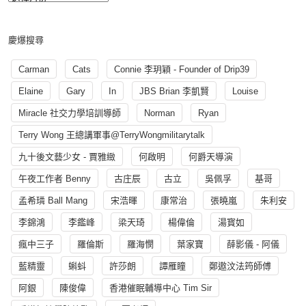
慶爆搜尋
Carman
Cats
Connie 李玥穎 - Founder of Drip39
Elaine
Gary
In
JBS Brian 李凱賢
Louise
Miracle 社交力學培訓導師
Norman
Ryan
Terry Wong 王總講軍事@TerryWongmilitarytalk
九十後文藝少女 - 賈雅緻
何啟明
何爵天導演
午夜工作者 Benny
古庄辰
古立
吳佩孚
基哥
孟希璘 Ball Mang
宋浩暉
康常治
張曉嵐
朱利安
李錦鴻
李鑑峰
梁天琦
楊偉倫
湯寳如
瘋中三子
羅倫斯
羅海憫
葉家寶
薛影儀 - 阿儀
藍精靈
蝌蚪
許莎朗
譚雁瞳
鄭遨汶法筠師傅
阿銀
陳俊偉
香港催眠輔導中心 Tim Sir