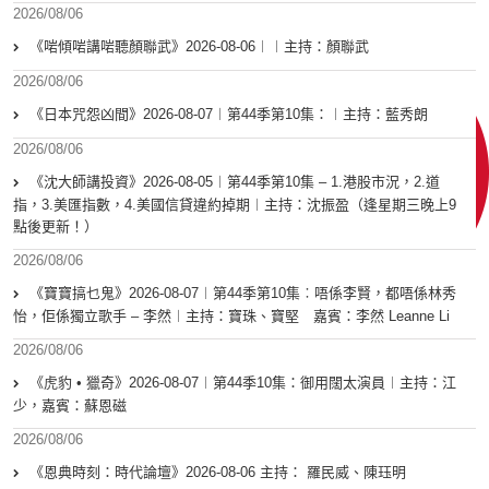
2026/08/06
《啱傾啱講啱聽顏聯武》2026-08-06︱︱主持：顏聯武
2026/08/06
《日本咒怨凶間》2026-08-07︱第44季第10集：︱主持：藍秀朗
2026/08/06
《沈大師講投資》2026-08-05︱第44季第10集 – 1.港股市況，2.道
指，3.美匯指數，4.美國信貸違約掉期︱主持：沈振盈（逢星期三晚上9
點後更新！）
2026/08/06
《寶寶搞乜鬼》2026-08-07︱第44季第10集︰唔係李賢，都唔係林秀
怡，佢係獨立歌手 – 李然︱主持：寶珠、寶堅 嘉賓：李然 Leanne Li
2026/08/06
《虎豹 • 獵奇》2026-08-07︱第44季10集：御用闊太演員︱主持：江
少，嘉賓：蘇恩磁
2026/08/06
《恩典時刻：時代論壇》2026-08-06 主持： 羅民威、陳珏明