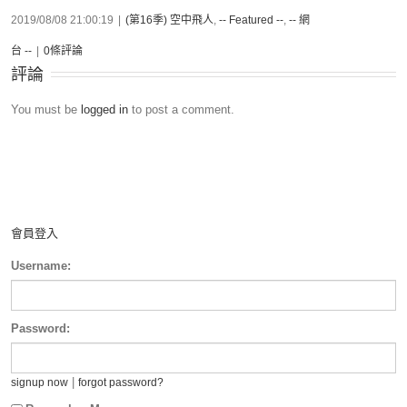
2019/08/08 21:00:19
|
(第16季) 空中飛人
,
-- Featured --
,
-- 網
台 --
|
0條評論
評論
You must be
logged in
to post a comment.
會員登入
Username:
Password:
|
signup now
forgot password?