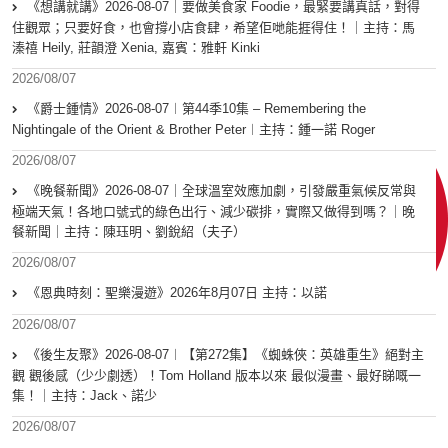
《想講就講》2026-08-07｜要做美食家 Foodie，最緊要講真話，對得
住觀眾；只要好食，也會撐小店食肆，希望佢哋能捱得住！｜主持：馬
溱禧 Heily, 莊韻澄 Xenia, 嘉賓：雅軒 Kinki
2026/08/07
《爵士鍾情》2026-08-07︱第44季10集 – Remembering the
Nightingale of the Orient & Brother Peter︱主持：鍾一諾 Roger
2026/08/07
《晚餐新聞》2026-08-07｜全球溫室效應加劇，引發嚴重氣候反常與
極端天氣！各地口號式的綠色出行、減少碳排，實際又做得到嗎？｜晚
餐新聞｜主持：陳珏明、劉銳紹（夫子）
2026/08/07
《恩典時刻：聖樂漫遊》2026年8月07日 主持：以諾
2026/08/07
《後生友聚》2026-08-07︱【第272集】《蜘蛛俠：英雄重生》絕對主
觀 觀後感（少少劇透）！Tom Holland 版本以來 最似漫畫、最好睇嘅一
集！｜主持：Jack、諾少
2026/08/07