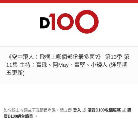
《空中飛人：飛機上哪個部份最多菌?》 第13季 第
11集 主持：寶珠、阿May、寶堅、小矮人 (逢星期
五更新)
如想線上收聽或下載節目重溫，請立即
登入
或
購買D100收聽服務
或
購
買D100網台節目
。