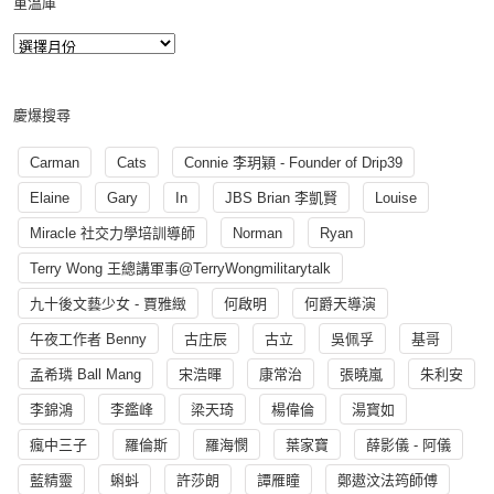
重溫庫
慶爆搜尋
Carman
Cats
Connie 李玥穎 - Founder of Drip39
Elaine
Gary
In
JBS Brian 李凱賢
Louise
Miracle 社交力學培訓導師
Norman
Ryan
Terry Wong 王總講軍事@TerryWongmilitarytalk
九十後文藝少女 - 賈雅緻
何啟明
何爵天導演
午夜工作者 Benny
古庄辰
古立
吳佩孚
基哥
孟希璘 Ball Mang
宋浩暉
康常治
張曉嵐
朱利安
李錦鴻
李鑑峰
梁天琦
楊偉倫
湯寳如
瘋中三子
羅倫斯
羅海憫
葉家寶
薛影儀 - 阿儀
藍精靈
蝌蚪
許莎朗
譚雁瞳
鄭遨汶法筠師傅