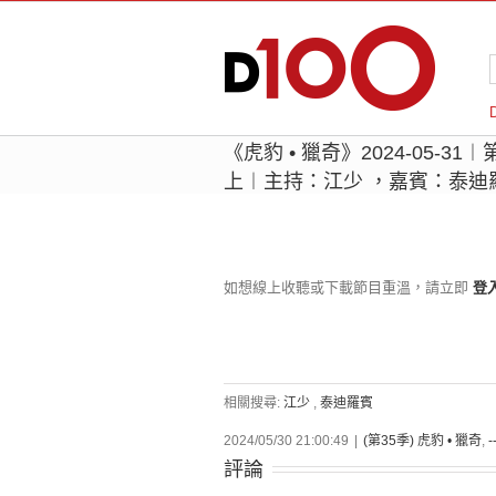
《虎豹 • 獵奇》2024-05-3
上︱主持：江少 ，嘉賓：泰迪
如想線上收聽或下載節目重溫，請立即
登
相關搜尋:
江少
,
泰迪羅賓
2024/05/30 21:00:49
|
(第35季) 虎豹 • 獵奇
,
-
評論