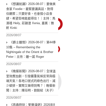
《想講就講》2026-08-07｜要做美
食家 Foodie，最緊要講真話，對得
住觀眾；只要好食，也會撐小店食
肆，希望佢哋能捱得住！｜主持：馬
溱禧 Heily, 莊韻澄 Xenia, 嘉賓：雅
軒 Kinki
2026/08/07
《爵士鍾情》2026-08-07︱第44季
10集 – Remembering the
Nightingale of the Orient & Brother
Peter︱主持：鍾一諾 Roger
2026/08/07
《晚餐新聞》2026-08-07｜全球溫
室效應加劇，引發嚴重氣候反常與極
端天氣！各地口號式的綠色出行、減
少碳排，實際又做得到嗎？｜晚餐新
聞｜主持：陳珏明、劉銳紹（夫子）
2026/08/07
《恩典時刻：聖樂漫遊》2026年8