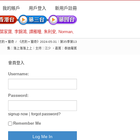
我的賬戶
用戶登入
新用戶註冊
葉家寶
,
李錦鴻
,
譚雁瞳
,
朱利安
,
Norman
,
虎豹 • 獵奇
《虎豹 • 獵奇》2024-05-31︱第35季第13
集：落上落落上上︱主持：江少 ，嘉賓：泰迪羅賓
會員登入
Username:
Password:
|
signup now
forgot password?
Remember Me