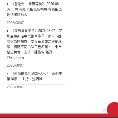
《香港台 – 聲音專欄》 2026-08-
07｜ 香港01 老齡化新視角 在高齡亞
洲活出精彩人生
2026/08/07
《來自星星美食》2026-08-07︱深
圳高端新派中菜驚喜重重！脆卜卜酸
甜燈影咕嚕肉，堂弄黃油蟹黯然銷魂
飯，搭配不同口味干邑名釀。︱來自
星星美食︱主持：陳俊偉 嘉賓：
Philip Fung
2026/08/07
《西城故事》2026-08-07︱第44季
第10集 ︱主持：沈西城
2026/08/07