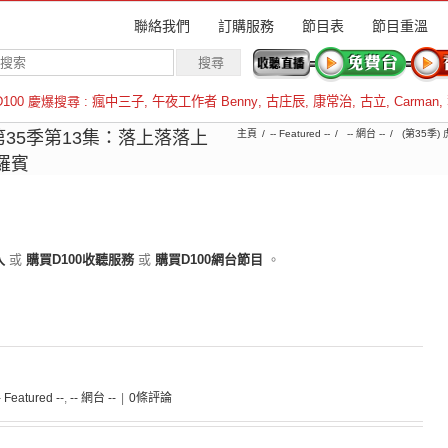
聯絡我們
訂購服務
節目表
節目重溫
D100 慶爆搜尋 :
瘋中三子
,
午夜工作者 Benny
,
古庄辰
,
康常治
,
古立
,
Carman
,
羅倫斯
1︱第35季第13集：落上落落上
主頁
-- Featured --
-- 網台 --
(第35季) 
羅賓
入
或
購買D100收聽服務
或
購買D100網台節目
。
- Featured --
,
-- 網台 --
|
0條評論