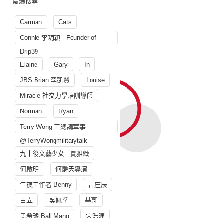
慶爆搜尋
Carman
Cats
Connie 李玥穎 - Founder of
Drip39
Elaine
Gary
In
JBS Brian 李凱賢
Louise
Miracle 社交力學培訓導師
Norman
Ryan
Terry Wong 王總講軍事
@TerryWongmilitarytalk
九十後文藝少女 - 賈雅緻
何啟明
何爵天導演
午夜工作者 Benny
古庄辰
古立
吳佩孚
基哥
孟希璘 Ball Mang
宋浩暉