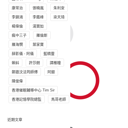
康常治
張曉嵐
朱利安
李錦鴻
李鑑峰
梁天琦
楊偉倫
湯寳如
瘋中三子
羅倫斯
羅海憫
葉家寶
薛影儀 - 阿儀
藍精靈
蝌蚪
許莎朗
譚雁瞳
鄭遨汶法筠師傅
阿銀
陳俊偉
香港催眠輔導中心 Tim Sir
香港記憶學院總監
馬哥老師
近期文章