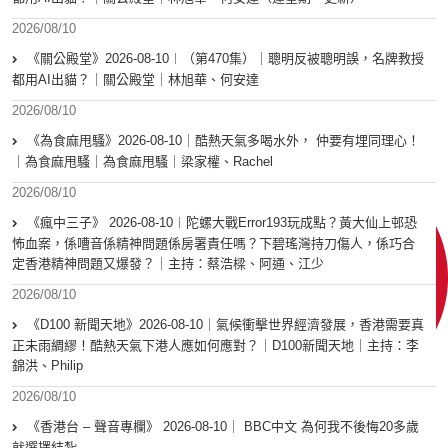
2026/08/10
《關公殿堂》2026-08-10︱（第470集）｜聰明反被聰明誤，名牌教授
都用AI出貓？｜關公殿堂｜林旭華、何安達
2026/08/10
《為食麻甩騷》2026-08-10｜酷熱天氣多喝水外， 仲要有埋同理心！
｜為食麻甩騷｜為食麻甩騷｜梁家權、Rachel
2026/08/10
《瘋中三子》 2026-08-10︱陀螺大戰Error193玩成點？黃大仙上邨恐
怖血案，係嘈音係精神問題係房署責任嗎？下碧瑤灣持刀傷人，係巧合
定香港精神問題又爆發？｜主持：蔡浩樑、阿通、江少
2026/08/10
《D100 新聞天地》2026-08-10｜氣候衝擊世界經濟發展，香港需要真
正未雨綢繆！酷熱天氣下港人應如何應對？｜D100新聞天地｜主持：李
錦洪、Philip
2026/08/10
《香港台 – 聲音專欄》 2026-08-10｜ BBC中文 為何我不後悔20多歲
就選擇結紮