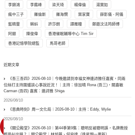
李錦鴻
李鑑峰
梁天琦
楊偉倫
湯寳如
瘋中三子
羅倫斯
羅海憫
葉家寶
薛影儀 - 阿儀
藍精靈
蝌蚪
許莎朗
譚雁瞳
鄭遨汶法筠師傅
阿銀
陳俊偉
香港催眠輔導中心 Tim Sir
香港記憶學院總監
馬哥老師
近期文章
《吾三吾四》2026-08-10｜今晚邀請到幸福女神連詩雅任嘉賓，同兩
位絲打主持圍爐談心事說近況！｜主持：徐加晴 Rona (吾三)，關嘉敏
Carman (吾四) 嘉賓：連詩雅 Shiga
2026/08/10
《恩典時刻》周一文化局︱2026-08-10︱主持：Eddy, Wylie
2026/08/10
《關公殿堂》2026-08-10︱第44季第9集：聰明反被聰明誤，名牌教授
都用AI出貓？｜關公殿堂｜林旭華、何安達（逢星期一更新）