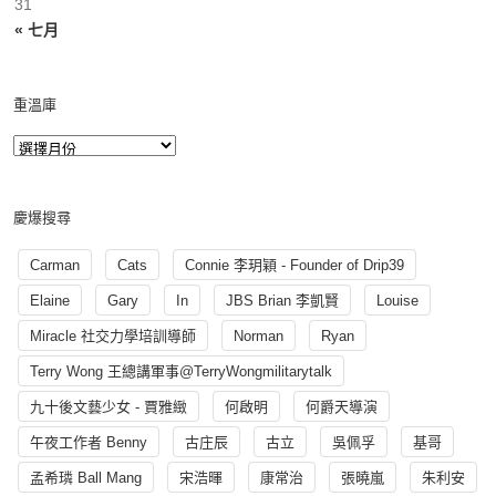
31
« 七月
重溫庫
慶爆搜尋
Carman
Cats
Connie 李玥穎 - Founder of Drip39
Elaine
Gary
In
JBS Brian 李凱賢
Louise
Miracle 社交力學培訓導師
Norman
Ryan
Terry Wong 王總講軍事@TerryWongmilitarytalk
九十後文藝少女 - 賈雅緻
何啟明
何爵天導演
午夜工作者 Benny
古庄辰
古立
吳佩孚
基哥
孟希璘 Ball Mang
宋浩暉
康常治
張曉嵐
朱利安