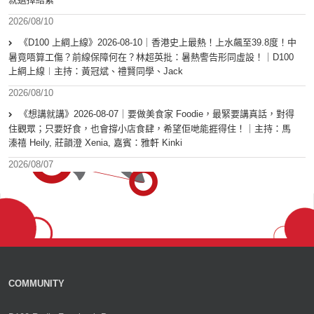
2026/08/10
《D100 上綱上線》2026-08-10｜香港史上最熱！上水飆至39.8度！中
暑竟唔算工傷？前線保障何在？林超英批：暑熱警告形同虛設！｜D100
上綱上線︱主持：黃冠斌、禮賢同學、Jack
2026/08/10
《想講就講》2026-08-07｜要做美食家 Foodie，最緊要講真話，對得
住觀眾；只要好食，也會撐小店食肆，希望佢哋能捱得住！｜主持：馬
溱禧 Heily, 莊韻澄 Xenia, 嘉賓：雅軒 Kinki
2026/08/07
COMMUNITY