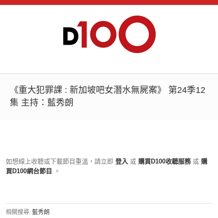
《重大犯罪課 : 新加坡吧女潛水無屍案》 第24季12
集 主持：藍秀朗
如想線上收聽或下載節目重溫，請立即
登入
或
購買D100收聽服務
或
購
買D100網台節目
。
相關搜尋:
藍秀朗