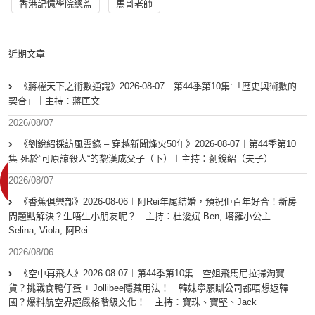
香港記憶學院總監
馬哥老師
近期文章
《蔣權天下之術數通識》2026-08-07︱第44季第10集:「歴史與術數的
契合」｜主持：蔣匡文
2026/08/07
《劉銳紹採訪風雲錄 – 穿越新聞烽火50年》2026-08-07︱第44季第10
集 死於”可原諒殺人“的黎漢成父子（下）︱主持：劉銳紹（夫子）
2026/08/07
《香蕉俱樂部》2026-08-06︱阿Rei年尾結婚，預祝佢百年好合！新房
問題點解決？生唔生小朋友呢？︱主持：杜浚斌 Ben, 塔羅小公主
Selina, Viola, 阿Rei
2026/08/06
《空中再飛人》2026-08-07︱第44季第10集｜空姐飛馬尼拉掃淘寶
貨？挑戰食鴨仔蛋 + Jollibee隱藏用法！︱韓妹寧願瞓公司都唔想返韓
國？爆料航空界超嚴格階級文化！︱主持：寶珠、寶堅、Jack