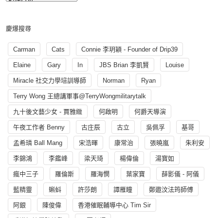
慶爆搜尋
Carman
Cats
Connie 李玥穎 - Founder of Drip39
Elaine
Gary
In
JBS Brian 李凱賢
Louise
Miracle 社交力學培訓導師
Norman
Ryan
Terry Wong 王總講軍事@TerryWongmilitarytalk
九十後文藝少女 - 賈雅緻
何啟明
何爵天導演
午夜工作者 Benny
古庄辰
古立
吳佩孚
基哥
孟希璘 Ball Mang
宋浩暉
康常治
張曉嵐
朱利安
李錦鴻
李鑑峰
梁天琦
楊偉倫
湯寳如
瘋中三子
羅倫斯
羅海憫
葉家寶
薛影儀 - 阿儀
藍精靈
蝌蚪
許莎朗
譚雁瞳
鄭遨汶法筠師傅
阿銀
陳俊偉
香港催眠輔導中心 Tim Sir