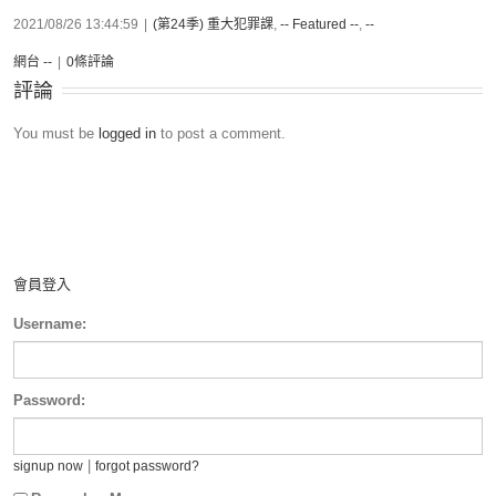
2021/08/26 13:44:59
|
(第24季) 重大犯罪課
,
-- Featured --
,
--
網台 --
|
0條評論
評論
You must be
logged in
to post a comment.
會員登入
Username:
Password:
|
signup now
forgot password?