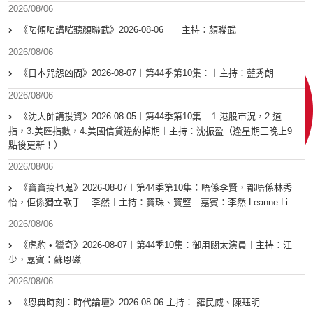
2026/08/06
《啱傾啱講啱聽顏聯武》2026-08-06︱︱主持：顏聯武
2026/08/06
《日本咒怨凶間》2026-08-07︱第44季第10集：︱主持：藍秀朗
2026/08/06
《沈大師講投資》2026-08-05︱第44季第10集 – 1.港股市況，2.道
指，3.美匯指數，4.美國信貸違約掉期︱主持：沈振盈（逢星期三晚上9
點後更新！）
2026/08/06
《寶寶搞乜鬼》2026-08-07︱第44季第10集︰唔係李賢，都唔係林秀
怡，佢係獨立歌手 – 李然︱主持：寶珠、寶堅 嘉賓：李然 Leanne Li
2026/08/06
《虎豹 • 獵奇》2026-08-07︱第44季10集：御用闊太演員︱主持：江
少，嘉賓：蘇恩磁
2026/08/06
《恩典時刻：時代論壇》2026-08-06 主持： 羅民威、陳珏明