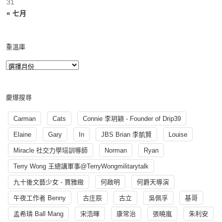
31
« 七月
重溫庫
慶爆搜尋
Carman
Cats
Connie 李玥穎 - Founder of Drip39
Elaine
Gary
In
JBS Brian 李凱賢
Louise
Miracle 社交力學培訓導師
Norman
Ryan
Terry Wong 王總講軍事@TerryWongmilitarytalk
九十後文藝少女 - 賈雅緻
何啟明
何爵天導演
午夜工作者 Benny
古庄辰
古立
吳佩孚
基哥
孟希璘 Ball Mang
宋浩暉
康常治
張曉嵐
朱利安