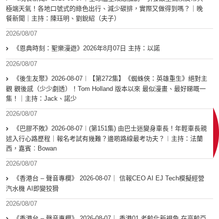
極端天氣！各地口號式的綠色出行、減少碳排，實際又做得到嗎？｜晚
餐新聞｜主持：陳珏明、劉銳紹（夫子）
2026/08/07
《恩典時刻：聖樂漫遊》2026年8月07日 主持：以諾
2026/08/07
《後生友聚》2026-08-07︱【第272集】《蜘蛛俠：英雄重生》絕對主
觀 觀後感（少少劇透）！Tom Holland 版本以來 最似漫畫、最好睇嘅一
集！｜主持：Jack、諾少
2026/08/07
《巴膠不敗》2026-08-07︱(第151集) 由巴士迷變身車長！年輕車長親
述入行心路歷程｜報名考試有幾難？邊啲路線最考功夫？︱主持：法蘭
西，嘉賓︰Bowan
2026/08/07
《香港台 – 聲音專欄》 2026-08-07｜ 信報CEO AI EJ Tech模擬經營
汽水機 AI即變狡猾
2026/08/07
《香港台 – 聲音專欄》 2026-08-07｜ 香港01 老齡化新視角 在高齡亞