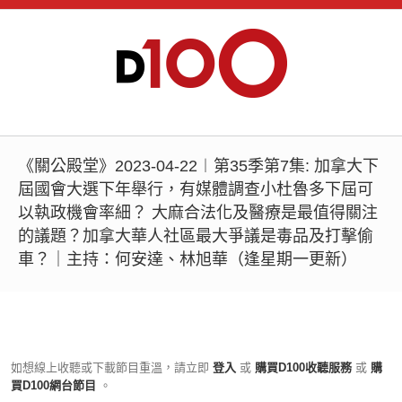
《關公殿堂》2023-04-22︱第35季第7集: 加拿大下
屆國會大選下年舉行，有媒體調查小杜魯多下屆可
以執政機會率細？ 大麻合法化及醫療是最值得關注
的議題？加拿大華人社區最大爭議是毒品及打擊偷
車？｜主持：何安達、林旭華（逢星期一更新）
如想線上收聽或下載節目重溫，請立即
登入
或
購買D100收聽服務
或
購
買D100網台節目
。