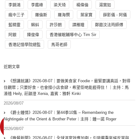
李錦鴻
李鑑峰
梁天琦
楊偉倫
湯寳如
瘋中三子
羅倫斯
羅海憫
葉家寶
薛影儀 - 阿儀
藍精靈
蝌蚪
許莎朗
譚雁瞳
鄭遨汶法筠師傅
阿銀
陳俊偉
香港催眠輔導中心 Tim Sir
香港記憶學院總監
馬哥老師
近期文章
《想講就講》2026-08-07｜要做美食家 Foodie，最緊要講真話，對得
住觀眾；只要好食，也會撐小店食肆，希望佢哋能捱得住！｜主持：馬
溱禧 Heily, 莊韻澄 Xenia, 嘉賓：雅軒 Kinki
2026/08/07
《爵士鍾情》2026-08-07︱第44季10集 – Remembering the
Nightingale of the Orient & Brother Peter︱主持：鍾一諾 Roger
2026/08/07
《晚餐新聞》2026-08-07｜全球溫室效應加劇，引發嚴重氣候反常與