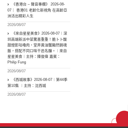
《香港台 – 聲音專欄》 2026-08-
07｜ 香港01 老齡化新視角 在高齡亞
洲活出精彩人生
2026/08/07
《來自星星美食》2026-08-07︱深
圳高端新派中菜驚喜重重！脆卜卜酸
甜燈影咕嚕肉，堂弄黃油蟹黯然銷魂
飯，搭配不同口味干邑名釀。︱來自
星星美食︱主持：陳俊偉 嘉賓：
Philip Fung
2026/08/07
《西城故事》2026-08-07︱第44季
第10集 ︱主持：沈西城
2026/08/07