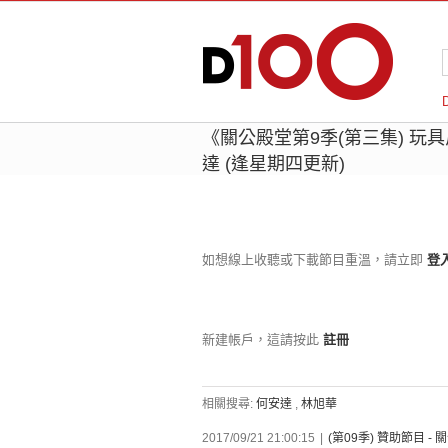
《關公殿堂第9季(第三集) 玩
達 (逢星期四更新)
如想線上收聽或下載節目重溫，請立即
登
新建帳戶，這請按此
註冊
相關搜尋:
何安達
,
林旭華
2017/09/21 21:00:15
|
(第09季) 贊助節目 -