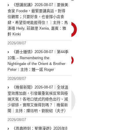
《想講就講》2026-08-07｜要做美
食家 Foodie，最緊要講真話，對得
住觀眾；只要好食，也會撐小店食
肆，希望佢哋能捱得住！｜主持：馬
溱禧 Heily, 莊韻澄 Xenia, 嘉賓：雅
軒 Kinki
2026/08/07
《爵士鍾情》2026-08-07︱第44季
10集 – Remembering the
Nightingale of the Orient & Brother
Peter︱主持：鍾一諾 Roger
2026/08/07
《晚餐新聞》2026-08-07｜全球溫
室效應加劇，引發嚴重氣候反常與極
端天氣！各地口號式的綠色出行、減
少碳排，實際又做得到嗎？｜晚餐新
聞｜主持：陳珏明、劉銳紹（夫子）
2026/08/07
《恩典時刻：聖樂漫遊》2026年8