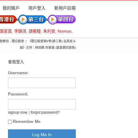
我的賬戶
用戶登入
新用戶註冊
葉家寶
,
李錦鴻
,
譚雁瞳
,
朱利安
,
Norman
,
贊助節目 - 關公殿堂
《關公殿堂第9季(第三集) 玩具反斗
城》主持：林旭華,何安達 (逢星期四更新)
會員登入
Username:
Password:
|
signup now
forgot password?
Remember Me