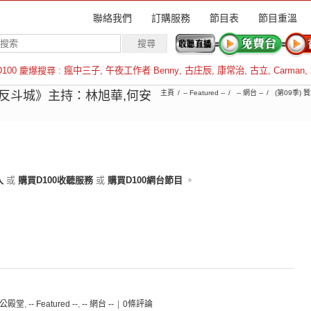
聯絡我們
訂購服務
節目表
節目重溫
D100 慶爆搜尋 :
瘋中三子
,
午夜工作者 Benny
,
古庄辰
,
康常治
,
古立
,
Carman
,
羅倫斯
具反斗城》主持：林旭華,何安
主頁
-- Featured --
-- 網台 --
(第09季) 
入
或
購買D100收聽服務
或
購買D100網台節目
。
 關公殿堂
,
-- Featured --
,
-- 網台 --
|
0條評論