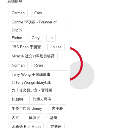
慶爆搜尋
Carman
Cats
Connie 李玥穎 - Founder of
Drip39
Elaine
Gary
In
JBS Brian 李凱賢
Louise
Miracle 社交力學培訓導師
Norman
Ryan
Terry Wong 王總講軍事
@TerryWongmilitarytalk
九十後文藝少女 - 賈雅緻
何啟明
何爵天導演
午夜工作者 Benny
古庄辰
古立
吳佩孚
基哥
孟希璘 Ball Mang
宋浩暉