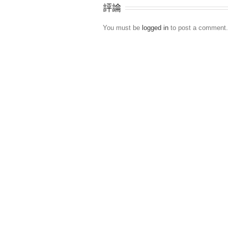
評論
You must be
logged in
to post a comment.