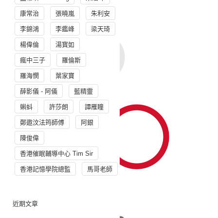
康常治
張曉嵐
朱利安
李錦鴻
李鑑峰
梁天琦
楊偉倫
湯寳如
瘋中三子
羅倫斯
羅海憫
葉家寶
薛影儀 - 阿儀
藍精靈
蝌蚪
許莎朗
譚雁瞳
鄭遨汶法筠師傅
阿銀
陳俊偉
香港催眠輔導中心 Tim Sir
香港記憶學院總監
馬哥老師
近期文章