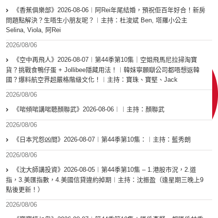
《香蕉俱樂部》2026-08-06︱阿Rei年尾結婚，預祝佢百年好合！新房
問題點解決？生唔生小朋友呢？︱主持：杜浚斌 Ben, 塔羅小公主
Selina, Viola, 阿Rei
2026/08/06
《空中再飛人》2026-08-07︱第44季第10集｜空姐飛馬尼拉掃淘寶
貨？挑戰食鴨仔蛋 + Jollibee隱藏用法！︱韓妹寧願瞓公司都唔想返韓
國？爆料航空界超嚴格階級文化！︱主持：寶珠、寶堅、Jack
2026/08/06
《啱傾啱講啱聽顏聯武》2026-08-06︱︱主持：顏聯武
2026/08/06
《日本咒怨凶間》2026-08-07︱第44季第10集：︱主持：藍秀朗
2026/08/06
《沈大師講投資》2026-08-05︱第44季第10集 – 1.港股市況，2.道
指，3.美匯指數，4.美國信貸違約掉期︱主持：沈振盈（逢星期三晚上9
點後更新！）
2026/08/06