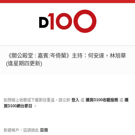
《關公殿堂 : 嘉賓:岑倚蘭》主持：何安達，林旭華
(逢星期四更新)
如想線上收聽或下載節目重溫，請立即
登入
或
購買D100收聽服務
或
購
買D100網台節目
。
新建帳戶，這請按此
註冊