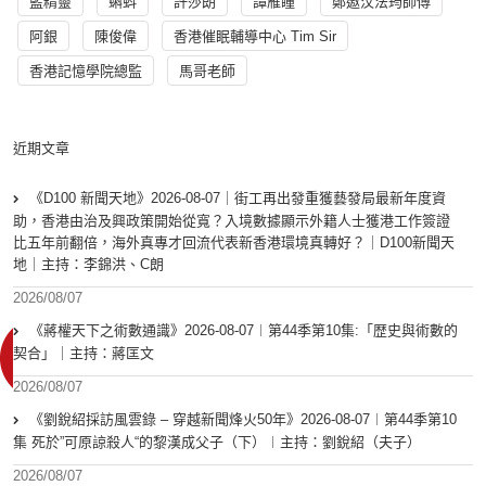
藍精靈
蝌蚪
許莎朗
譚雁瞳
鄭遨汶法筠師傅
阿銀
陳俊偉
香港催眠輔導中心 Tim Sir
香港記憶學院總監
馬哥老師
近期文章
《D100 新聞天地》2026-08-07｜街工再出發重獲藝發局最新年度資
助，香港由治及興政策開始從寬？入境數據顯示外籍人士獲港工作簽證
比五年前翻倍，海外真專才回流代表新香港環境真轉好？｜D100新聞天
地｜主持：李錦洪、C朗
2026/08/07
《蔣權天下之術數通識》2026-08-07︱第44季第10集:「歴史與術數的
契合」｜主持：蔣匡文
2026/08/07
《劉銳紹採訪風雲錄 – 穿越新聞烽火50年》2026-08-07︱第44季第10
集 死於”可原諒殺人“的黎漢成父子（下）︱主持：劉銳紹（夫子）
2026/08/07