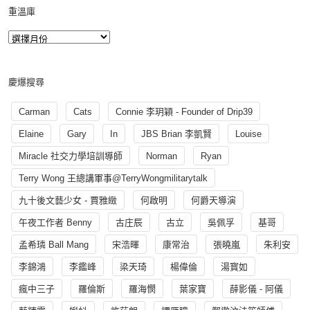
重溫庫
慶爆搜尋
Carman
Cats
Connie 李玥穎 - Founder of Drip39
Elaine
Gary
In
JBS Brian 李凱賢
Louise
Miracle 社交力學培訓導師
Norman
Ryan
Terry Wong 王總講軍事@TerryWongmilitarytalk
九十後文藝少女 - 賈雅緻
何啟明
何爵天導演
午夜工作者 Benny
古庄辰
古立
吳佩孚
基哥
孟希璘 Ball Mang
宋浩暉
康常治
張曉嵐
朱利安
李錦鴻
李鑑峰
梁天琦
楊偉倫
湯寳如
瘋中三子
羅倫斯
羅海憫
葉家寶
薛影儀 - 阿儀