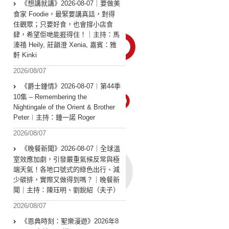
《想講就講》2026-08-07｜要做美
食家 Foodie，最緊要講真話，對得
住觀眾；只要好食，也會撐小店食
肆，希望佢哋能捱得住！｜主持：馬
溱禧 Heily, 莊韻澄 Xenia, 嘉賓：雅
軒 Kinki
2026/08/07
《爵士鍾情》2026-08-07︱第44季
10集 – Remembering the
Nightingale of the Orient & Brother
Peter︱主持：鍾一諾 Roger
2026/08/07
《晚餐新聞》2026-08-07｜全球溫
室效應加劇，引發嚴重氣候反常與極
端天氣！各地口號式的綠色出行、減
少碳排，實際又做得到嗎？｜晚餐新
聞｜主持：陳珏明、劉銳紹（夫子）
2026/08/07
《恩典時刻：聖樂漫遊》2026年8