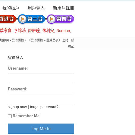
我的賬戶
用戶登入
新用戶註冊
葉家寶
,
李錦鴻
,
譚雁瞳
,
朱利安
,
Norman
,
贊助節目 - 霎時衝動
《霎時衝動 – 因爲黑夜》 主持 : 顏
聯武
會員登入
Username:
Password:
|
signup now
forgot password?
Remember Me