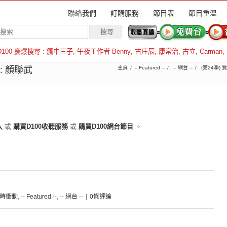
聯絡我們
訂購服務
節目表
節目重溫
D100 慶爆搜尋 :
瘋中三子
,
午夜工作者 Benny
,
古庄辰
,
康常治
,
古立
,
Carman
,
羅倫斯
: 顏聯武
主頁
-- Featured --
-- 網台 --
(第24季) 
入
或
購買D100收聽服務
或
購買D100網台節目
。
 霎時衝動
,
-- Featured --
,
-- 網台 --
|
0條評論