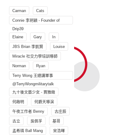
Carman
Cats
Connie 李玥穎 - Founder of
Drip39
Elaine
Gary
In
JBS Brian 李凱賢
Louise
Miracle 社交力學培訓導師
Norman
Ryan
Terry Wong 王總講軍事
@TerryWongmilitarytalk
九十後文藝少女 - 賈雅緻
何啟明
何爵天導演
午夜工作者 Benny
古庄辰
古立
吳佩孚
基哥
孟希璘 Ball Mang
宋浩暉