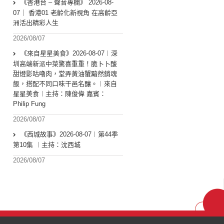
《香港台 – 聲音專欄》 2026-08-
07｜ 香港01 老齡化新視角 在高齡亞
洲活出精彩人生
2026/08/07
《來自星星美食》2026-08-07︱深
圳高端新派中菜驚喜重重！脆卜卜酸
甜燈影咕嚕肉，堂弄黃油蟹黯然銷魂
飯，搭配不同口味干邑名釀。︱來自
星星美食︱主持：陳俊偉 嘉賓：
Philip Fung
2026/08/07
《西城故事》2026-08-07︱第44季
第10集 ︱主持：沈西城
2026/08/07