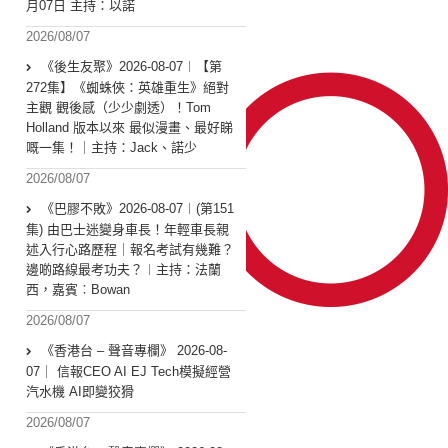
月07日 主持：以諾
2026/08/07
《後生友聚》2026-08-07︱【第
272集】《蜘蛛俠：英雄重生》絕對
主觀 觀後感（少少劇透）！Tom
Holland 版本以來 最似漫畫、最好睇
嘅一集！｜主持：Jack、諾少
2026/08/07
《巴膠不敗》2026-08-07︱(第151
集) 由巴士迷變身車長！年輕車長親
述入行心路歷程｜報名考試有幾難？
邊啲路線最考功夫？︱主持：法蘭
西，嘉賓︰Bowan
2026/08/07
《香港台 – 聲音專欄》 2026-08-
07｜ 信報CEO AI EJ Tech模擬經營
汽水機 AI即變狡猾
2026/08/07