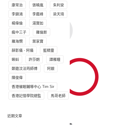
康常治
張曉嵐
朱利安
李錦鴻
李鑑峰
梁天琦
楊偉倫
湯寳如
瘋中三子
羅倫斯
羅海憫
葉家寶
薛影儀 - 阿儀
藍精靈
蝌蚪
許莎朗
譚雁瞳
鄭遨汶法筠師傅
阿銀
陳俊偉
香港催眠輔導中心 Tim Sir
香港記憶學院總監
馬哥老師
近期文章