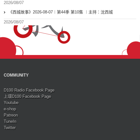
2026/08/07
《西城故事》2026-08-07︱第44季 第10集 ︱主持：沈西城
2026/08/07
COMMUNITY
D100 Radio Facebook Page
上環D100 Facebook Page
Youtube
e-shop
Patreon
TuneIn
Twitter