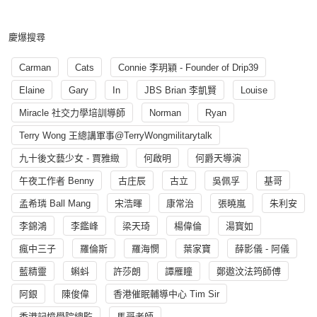
慶爆搜尋
Carman
Cats
Connie 李玥穎 - Founder of Drip39
Elaine
Gary
In
JBS Brian 李凱賢
Louise
Miracle 社交力學培訓導師
Norman
Ryan
Terry Wong 王總講軍事@TerryWongmilitarytalk
九十後文藝少女 - 賈雅緻
何啟明
何爵天導演
午夜工作者 Benny
古庄辰
古立
吳佩孚
基哥
孟希璘 Ball Mang
宋浩暉
康常治
張曉嵐
朱利安
李錦鴻
李鑑峰
梁天琦
楊偉倫
湯寳如
瘋中三子
羅倫斯
羅海憫
葉家寶
薛影儀 - 阿儀
藍精靈
蝌蚪
許莎朗
譚雁瞳
鄭遨汶法筠師傅
阿銀
陳俊偉
香港催眠輔導中心 Tim Sir
香港記憶學院總監
馬哥老師