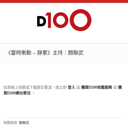
《霎時衝動 – 靜累》主持：顏聯武
如想線上收聽或下載節目重溫，請立即
登入
或
購買D100收聽服務
或
購
買D100網台節目
。
相關搜尋:
顏聯武