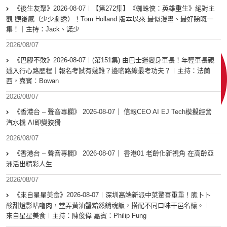
《後生友聚》2026-08-07︱【第272集】《蜘蛛俠：英雄重生》絕對主
觀 觀後感（少少劇透）！Tom Holland 版本以來 最似漫畫、最好睇嘅一
集！｜主持：Jack、諾少
2026/08/07
《巴膠不敗》2026-08-07︱(第151集) 由巴士迷變身車長！年輕車長親
述入行心路歷程｜報名考試有幾難？邊啲路線最考功夫？︱主持：法蘭
西，嘉賓︰Bowan
2026/08/07
《香港台 – 聲音專欄》 2026-08-07｜ 信報CEO AI EJ Tech模擬經營
汽水機 AI即變狡猾
2026/08/07
《香港台 – 聲音專欄》 2026-08-07｜ 香港01 老齡化新視角 在高齡亞
洲活出精彩人生
2026/08/07
《來自星星美食》2026-08-07︱深圳高端新派中菜驚喜重重！脆卜卜
酸甜燈影咕嚕肉，堂弄黃油蟹黯然銷魂飯，搭配不同口味干邑名釀。︱
來自星星美食︱主持：陳俊偉 嘉賓：Philip Fung