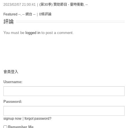
2023/02/07 21:00:41
|
(第30季) 贊助節目 - 霎時衝動
,
--
Featured --
,
-- 網台 --
|
0條評論
評論
You must be
logged in
to post a comment.
會員登入
Username:
Password:
|
signup now
forgot password?
Remember Me