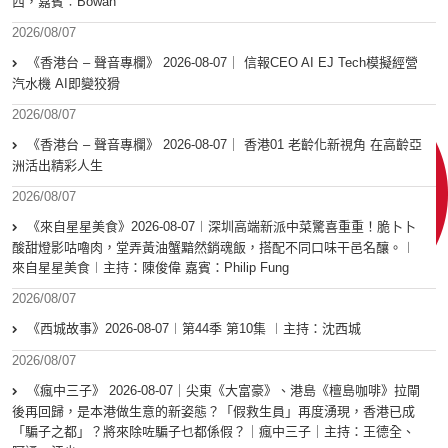
西，嘉賓︰Bowan
2026/08/07
《香港台 – 聲音專欄》 2026-08-07｜ 信報CEO AI EJ Tech模擬經營
汽水機 AI即變狡猾
2026/08/07
《香港台 – 聲音專欄》 2026-08-07｜ 香港01 老齡化新視角 在高齡亞
洲活出精彩人生
2026/08/07
《來自星星美食》2026-08-07︱深圳高端新派中菜驚喜重重！脆卜卜
酸甜燈影咕嚕肉，堂弄黃油蟹黯然銷魂飯，搭配不同口味干邑名釀。︱
來自星星美食︱主持：陳俊偉 嘉賓：Philip Fung
2026/08/07
《西城故事》2026-08-07︱第44季 第10集 ︱主持：沈西城
2026/08/07
《瘋中三子》 2026-08-07｜尖東《大富豪》、港島《檀島咖啡》拉閘
後再回歸，是本港做生意的新姿態？「假救生員」再度湧現，香港已成
「騙子之都」？將來除咗騙子乜都係假？｜瘋中三子｜主持：王德全、