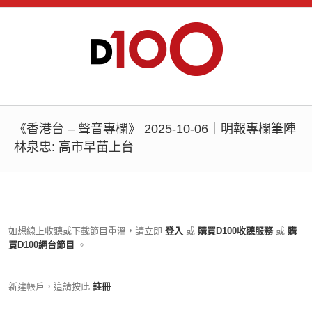
《香港台 – 聲音專欄》 2025-10-06｜明報專欄筆陣
林泉忠: 高市早苗上台
如想線上收聽或下載節目重溫，請立即
登入
或
購買D100收聽服務
或
購
買D100網台節目
。
新建帳戶，這請按此
註冊