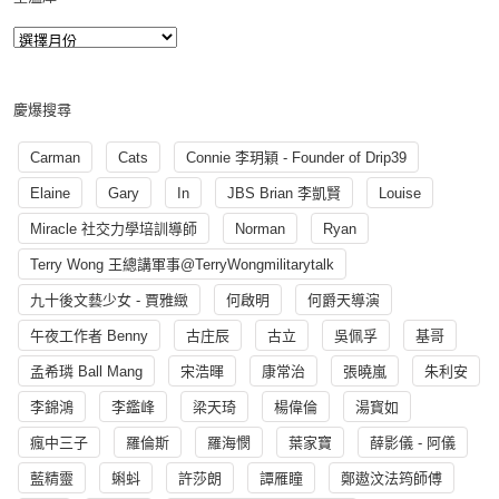
慶爆搜尋
Carman
Cats
Connie 李玥穎 - Founder of Drip39
Elaine
Gary
In
JBS Brian 李凱賢
Louise
Miracle 社交力學培訓導師
Norman
Ryan
Terry Wong 王總講軍事@TerryWongmilitarytalk
九十後文藝少女 - 賈雅緻
何啟明
何爵天導演
午夜工作者 Benny
古庄辰
古立
吳佩孚
基哥
孟希璘 Ball Mang
宋浩暉
康常治
張曉嵐
朱利安
李錦鴻
李鑑峰
梁天琦
楊偉倫
湯寳如
瘋中三子
羅倫斯
羅海憫
葉家寶
薛影儀 - 阿儀
藍精靈
蝌蚪
許莎朗
譚雁瞳
鄭遨汶法筠師傅