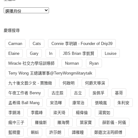
慶爆搜尋
Carman
Cats
Connie 李玥穎 - Founder of Drip39
Elaine
Gary
In
JBS Brian 李凱賢
Louise
Miracle 社交力學培訓導師
Norman
Ryan
Terry Wong 王總講軍事@TerryWongmilitarytalk
九十後文藝少女 - 賈雅緻
何啟明
何爵天導演
午夜工作者 Benny
古庄辰
古立
吳佩孚
基哥
孟希璘 Ball Mang
宋浩暉
康常治
張曉嵐
朱利安
李錦鴻
李鑑峰
梁天琦
楊偉倫
湯寳如
瘋中三子
羅倫斯
羅海憫
葉家寶
薛影儀 - 阿儀
藍精靈
蝌蚪
許莎朗
譚雁瞳
鄭遨汶法筠師傅