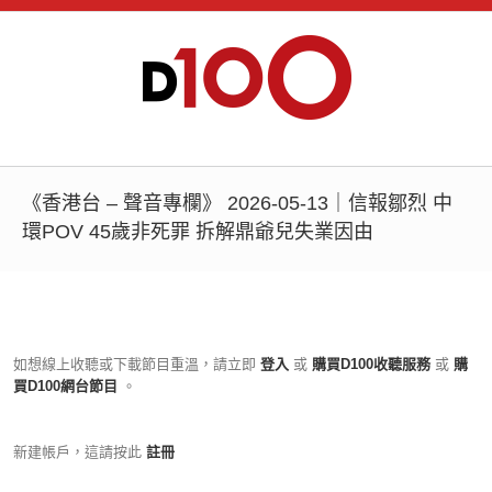
《香港台 – 聲音專欄》 2026-05-13｜信報鄒烈 中
環POV 45歲非死罪 拆解鼎爺兒失業因由
如想線上收聽或下載節目重溫，請立即
登入
或
購買D100收聽服務
或
購
買D100網台節目
。
新建帳戶，這請按此
註冊