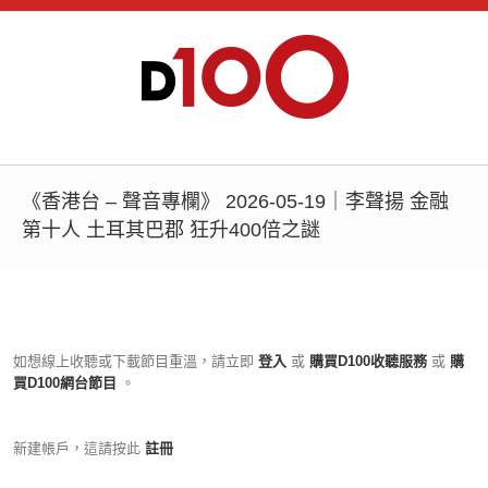
《香港台 – 聲音專欄》 2026-05-19｜李聲揚 金融
第十人 土耳其巴郡 狂升400倍之謎
如想線上收聽或下載節目重溫，請立即
登入
或
購買D100收聽服務
或
購
買D100網台節目
。
新建帳戶，這請按此
註冊