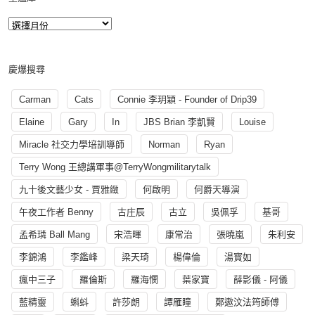
慶爆搜尋
Carman
Cats
Connie 李玥穎 - Founder of Drip39
Elaine
Gary
In
JBS Brian 李凱賢
Louise
Miracle 社交力學培訓導師
Norman
Ryan
Terry Wong 王總講軍事@TerryWongmilitarytalk
九十後文藝少女 - 賈雅緻
何啟明
何爵天導演
午夜工作者 Benny
古庄辰
古立
吳佩孚
基哥
孟希璘 Ball Mang
宋浩暉
康常治
張曉嵐
朱利安
李錦鴻
李鑑峰
梁天琦
楊偉倫
湯寳如
瘋中三子
羅倫斯
羅海憫
葉家寶
薛影儀 - 阿儀
藍精靈
蝌蚪
許莎朗
譚雁瞳
鄭遨汶法筠師傅