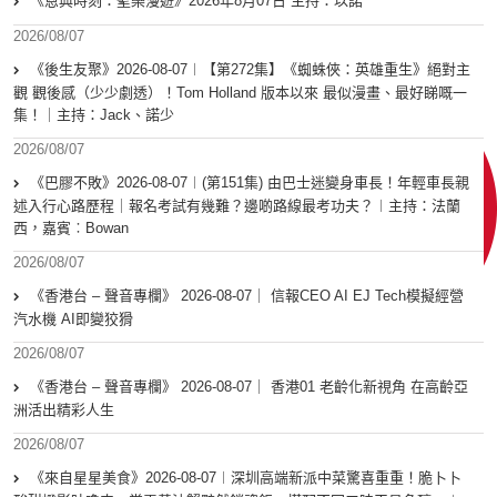
《恩典時刻：聖樂漫遊》2026年8月07日 主持：以諾
2026/08/07
《後生友聚》2026-08-07︱【第272集】《蜘蛛俠：英雄重生》絕對主
觀 觀後感（少少劇透）！Tom Holland 版本以來 最似漫畫、最好睇嘅一
集！｜主持：Jack、諾少
2026/08/07
《巴膠不敗》2026-08-07︱(第151集) 由巴士迷變身車長！年輕車長親
述入行心路歷程｜報名考試有幾難？邊啲路線最考功夫？︱主持：法蘭
西，嘉賓︰Bowan
2026/08/07
《香港台 – 聲音專欄》 2026-08-07｜ 信報CEO AI EJ Tech模擬經營
汽水機 AI即變狡猾
2026/08/07
《香港台 – 聲音專欄》 2026-08-07｜ 香港01 老齡化新視角 在高齡亞
洲活出精彩人生
2026/08/07
《來自星星美食》2026-08-07︱深圳高端新派中菜驚喜重重！脆卜卜