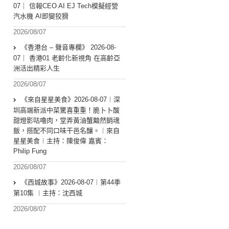
07｜ 信報CEO AI EJ Tech模擬經營
汽水機 AI即變狡猾
2026/08/07
《香港台 – 聲音專欄》 2026-08-
07｜ 香港01 老齡化新視角 在高齡亞
洲活出精彩人生
2026/08/07
《來自星星美食》2026-08-07︱深
圳高端新派中菜驚喜重重！脆卜卜酸
甜燈影咕嚕肉，堂弄黃油蟹黯然銷魂
飯，搭配不同口味干邑名釀。︱來自
星星美食︱主持：陳俊偉 嘉賓：
Philip Fung
2026/08/07
《西城故事》2026-08-07︱第44季
第10集 ︱主持：沈西城
2026/08/07