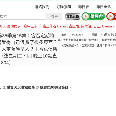
聯絡我們
訂購服務
節目表
節目重溫
D100 慶爆搜尋 :
瘋中三子
,
午夜工作者 Benny
,
古庄辰
,
康常治
,
古立
,
Carman
,
羅倫斯
︱第35季第15集：會否定期將
主頁
-- Featured --
-- 網台 --
(第35季)
集：會否定期將家具雜物「斷捨離」？期間會否覺
否覺得自己浪費了很多東西？
人定領導型人？︱香蕉俱樂部｜主持：科林、朱利安、
型人定領導型人？︱香蕉俱樂
（逢星期二、四 晚上10點直
1804）
入
或
購買D100收聽服務
或
購買D100網台節目
。