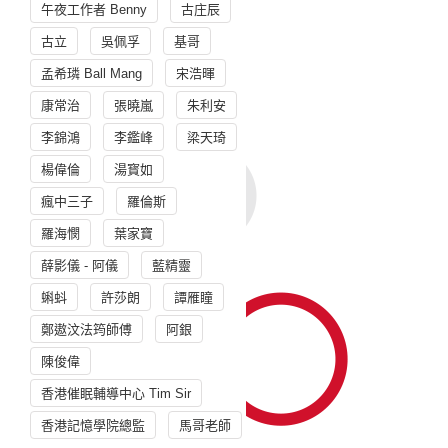
午夜工作者 Benny
古庄辰
古立
吳佩孚
基哥
孟希璘 Ball Mang
宋浩暉
康常治
張曉嵐
朱利安
李錦鴻
李鑑峰
梁天琦
楊偉倫
湯寳如
瘋中三子
羅倫斯
羅海憫
葉家寶
薛影儀 - 阿儀
藍精靈
蝌蚪
許莎朗
譚雁瞳
鄭遨汶法筠師傅
阿銀
陳俊偉
香港催眠輔導中心 Tim Sir
香港記憶學院總監
馬哥老師