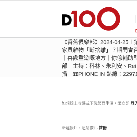
《香蕉俱樂部》2024-04-25
家具雜物「斷捨離」？期間會
｜喜歡重遊嘅地方｜你係輔助
部｜主持：科林、朱利安、Rei
播︱☎PHONE IN 熱線：2297
如想線上收聽或下載節目重溫，請立即
登
新建帳戶，這請按此
註冊