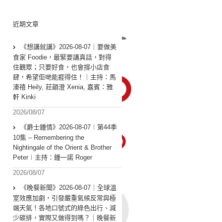
近期文章
《想講就講》2026-08-07｜要做美
食家 Foodie，最緊要講真話，對得
住觀眾；只要好食，也會撐小店食
肆，希望佢哋能捱得住！｜主持：馬
溱禧 Heily, 莊韻澄 Xenia, 嘉賓：雅
軒 Kinki
2026/08/07
《爵士鍾情》2026-08-07︱第44季
10集 – Remembering the
Nightingale of the Orient & Brother
Peter︱主持：鍾一諾 Roger
2026/08/07
《晚餐新聞》2026-08-07｜全球溫
室效應加劇，引發嚴重氣候反常與極
端天氣！各地口號式的綠色出行、減
少碳排，實際又做得到嗎？｜晚餐新