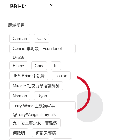
慶爆搜尋
Carman
Cats
Connie 李玥穎 - Founder of
Drip39
Elaine
Gary
In
JBS Brian 李凱賢
Louise
Miracle 社交力學培訓導師
Norman
Ryan
Terry Wong 王總講軍事
@TerryWongmilitarytalk
九十後文藝少女 - 賈雅緻
何啟明
何爵天導演