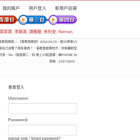
我的賬戶
用戶登入
新用戶註冊
葉家寶
,
李錦鴻
,
譚雁瞳
,
朱利安
,
Norman
,
 香蕉俱樂部
《香蕉俱樂部》2024-04-25︱第35季第15
得自己浪費了很多東西？｜喜歡重遊嘅地方｜你係輔助型
Rei（逢星期二、四 晚上10點直播︱☎PHONE IN
熱線：22971804）
會員登入
Username:
Password:
|
signup now
forgot password?