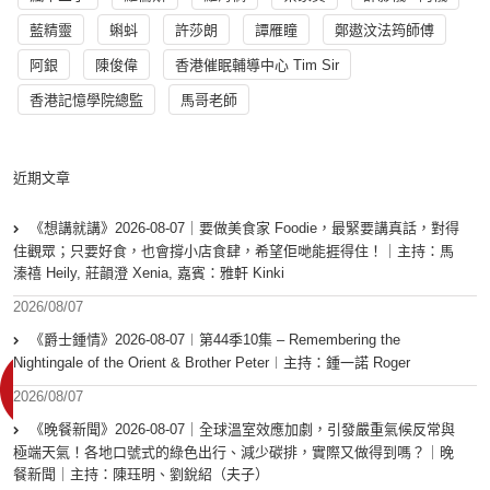
藍精靈
蝌蚪
許莎朗
譚雁瞳
鄭遨汶法筠師傅
阿銀
陳俊偉
香港催眠輔導中心 Tim Sir
香港記憶學院總監
馬哥老師
近期文章
《想講就講》2026-08-07｜要做美食家 Foodie，最緊要講真話，對得
住觀眾；只要好食，也會撐小店食肆，希望佢哋能捱得住！｜主持：馬
溱禧 Heily, 莊韻澄 Xenia, 嘉賓：雅軒 Kinki
2026/08/07
《爵士鍾情》2026-08-07︱第44季10集 – Remembering the
Nightingale of the Orient & Brother Peter︱主持：鍾一諾 Roger
2026/08/07
《晚餐新聞》2026-08-07｜全球溫室效應加劇，引發嚴重氣候反常與
極端天氣！各地口號式的綠色出行、減少碳排，實際又做得到嗎？｜晚
餐新聞｜主持：陳珏明、劉銳紹（夫子）