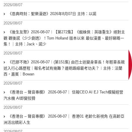
2026/08/07
《恩典時刻：聖樂漫遊》2026年8月07日 主持：以諾
2026/08/07
《後生友聚》2026-08-07︱【第272集】《蜘蛛俠：英雄重生》絕對主
觀 觀後感（少少劇透）！Tom Holland 版本以來 最似漫畫、最好睇嘅一
集！｜主持：Jack、諾少
2026/08/07
《巴膠不敗》2026-08-07︱(第151集) 由巴士迷變身車長！年輕車長親
述入行心路歷程｜報名考試有幾難？邊啲路線最考功夫？︱主持：法蘭
西，嘉賓︰Bowan
2026/08/07
《香港台 – 聲音專欄》 2026-08-07｜ 信報CEO AI EJ Tech模擬經營
汽水機 AI即變狡猾
2026/08/07
《香港台 – 聲音專欄》 2026-08-07｜ 香港01 老齡化新視角 在高齡亞
洲活出精彩人生
2026/08/07