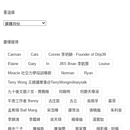
重溫庫
慶爆搜尋
Carman
Cats
Connie 李玥穎 - Founder of Drip39
Elaine
Gary
In
JBS Brian 李凱賢
Louise
Miracle 社交力學培訓導師
Norman
Ryan
Terry Wong 王總講軍事@TerryWongmilitarytalk
九十後文藝少女 - 賈雅緻
何啟明
何爵天導演
午夜工作者 Benny
古庄辰
古立
吳佩孚
基哥
孟希璘 Ball Mang
宋浩暉
康常治
張曉嵐
朱利安
李錦鴻
李鑑峰
梁天琦
楊偉倫
湯寳如
瘋中三子
羅倫斯
羅海憫
葉家寶
薛影儀 - 阿儀