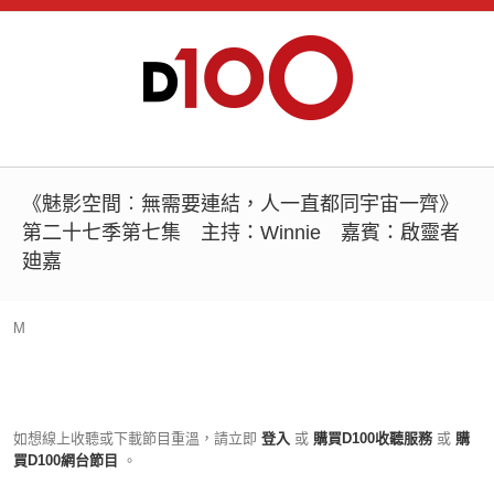
《魅影空間︰無需要連結，人一直都同宇宙一齊》
第二十七季第七集 主持：Winnie 嘉賓：啟靈者
廸嘉
M
如想線上收聽或下載節目重溫，請立即
登入
或
購買D100收聽服務
或
購
買D100網台節目
。