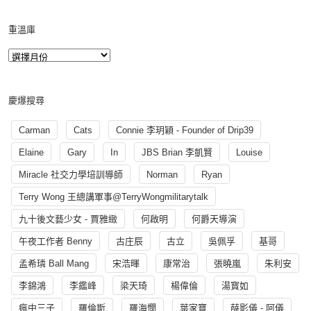
重溫庫
慶爆搜尋
Carman
Cats
Connie 李玥穎 - Founder of Drip39
Elaine
Gary
In
JBS Brian 李凱賢
Louise
Miracle 社交力學培訓導師
Norman
Ryan
Terry Wong 王總講軍事@TerryWongmilitarytalk
九十後文藝少女 - 賈雅緻
何啟明
何爵天導演
午夜工作者 Benny
古庄辰
古立
吳佩孚
基哥
孟希璘 Ball Mang
宋浩暉
康常治
張曉嵐
朱利安
李錦鴻
李鑑峰
梁天琦
楊偉倫
湯寳如
瘋中三子
羅倫斯
羅海憫
葉家寶
薛影儀 - 阿儀