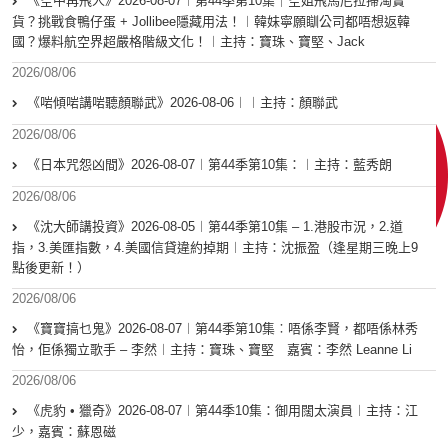
《空中再飛人》2026-08-07︱第44季第10集｜空姐飛馬尼拉掃淘寶
貨？挑戰食鴨仔蛋 + Jollibee隱藏用法！︱韓妹寧願瞓公司都唔想返韓
國？爆料航空界超嚴格階級文化！︱主持：寶珠、寶堅、Jack
2026/08/06
《啱傾啱講啱聽顏聯武》2026-08-06︱︱主持：顏聯武
2026/08/06
《日本咒怨凶間》2026-08-07︱第44季第10集：︱主持：藍秀朗
2026/08/06
《沈大師講投資》2026-08-05︱第44季第10集 – 1.港股市況，2.道
指，3.美匯指數，4.美國信貸違約掉期︱主持：沈振盈（逢星期三晚上9
點後更新！）
2026/08/06
《寶寶搞乜鬼》2026-08-07︱第44季第10集︰唔係李賢，都唔係林秀
怡，佢係獨立歌手 – 李然︱主持：寶珠、寶堅 嘉賓：李然 Leanne Li
2026/08/06
《虎豹 • 獵奇》2026-08-07︱第44季10集：御用闊太演員︱主持：江
少，嘉賓：蘇恩磁