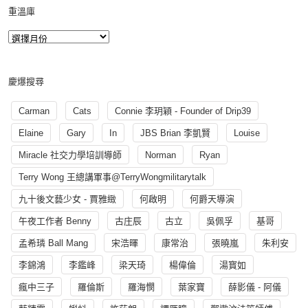
重溫庫
慶爆搜尋
Carman
Cats
Connie 李玥穎 - Founder of Drip39
Elaine
Gary
In
JBS Brian 李凱賢
Louise
Miracle 社交力學培訓導師
Norman
Ryan
Terry Wong 王總講軍事@TerryWongmilitarytalk
九十後文藝少女 - 賈雅緻
何啟明
何爵天導演
午夜工作者 Benny
古庄辰
古立
吳佩孚
基哥
孟希璘 Ball Mang
宋浩暉
康常治
張曉嵐
朱利安
李錦鴻
李鑑峰
梁天琦
楊偉倫
湯寳如
瘋中三子
羅倫斯
羅海憫
葉家寶
薛影儀 - 阿儀