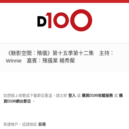
《魅影空間︰殯儀》第十五季第十二集 主持：
Winnie 嘉賓：殯儀業 楊秀蘭
如想線上收聽或下載節目重溫，請立即
登入
或
購買D100收聽服務
或
購
買D100網台節目
。
新建帳戶，這請按此
註冊