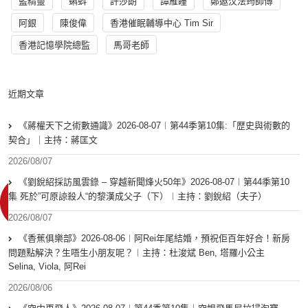
藍精靈
蝌蚪
許莎朗
譚雁瞳
鄭遨汶法筠師傅
阿銀
陳俊偉
香港催眠輔導中心 Tim Sir
香港記憶學院總監
馬哥老師
近期文章
《蔣權天下之術數通識》2026-08-07︱第44季第10集:「歴史與術數的
契合」｜主持：蔣匡文
2026/08/07
《劉銳紹採訪風雲錄 – 穿越新聞烽火50年》2026-08-07︱第44季第10
集 死於”可原諒殺人“的黎漢成父子（下）︱主持：劉銳紹（夫子）
2026/08/07
《香蕉俱樂部》2026-08-06︱阿Rei年尾結婚，預祝佢百年好合！新房
問題點解決？生唔生小朋友呢？︱主持：杜浚斌 Ben, 塔羅小公主
Selina, Viola, 阿Rei
2026/08/06