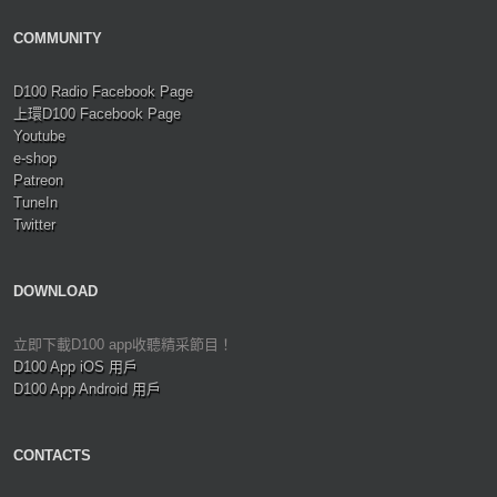
COMMUNITY
D100 Radio Facebook Page
上環D100 Facebook Page
Youtube
e-shop
Patreon
TuneIn
Twitter
DOWNLOAD
立即下載D100 app收聽精采節目！
D100 App iOS 用戶
D100 App Android 用戶
CONTACTS