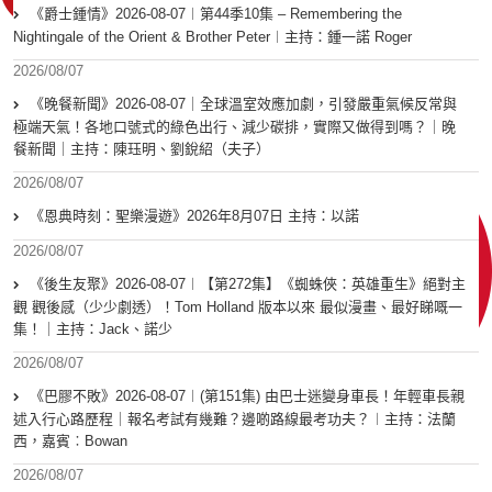
《爵士鍾情》2026-08-07︱第44季10集 – Remembering the
Nightingale of the Orient & Brother Peter︱主持：鍾一諾 Roger
2026/08/07
《晚餐新聞》2026-08-07｜全球溫室效應加劇，引發嚴重氣候反常與
極端天氣！各地口號式的綠色出行、減少碳排，實際又做得到嗎？｜晚
餐新聞｜主持：陳珏明、劉銳紹（夫子）
2026/08/07
《恩典時刻：聖樂漫遊》2026年8月07日 主持：以諾
2026/08/07
《後生友聚》2026-08-07︱【第272集】《蜘蛛俠：英雄重生》絕對主
觀 觀後感（少少劇透）！Tom Holland 版本以來 最似漫畫、最好睇嘅一
集！｜主持：Jack、諾少
2026/08/07
《巴膠不敗》2026-08-07︱(第151集) 由巴士迷變身車長！年輕車長親
述入行心路歷程｜報名考試有幾難？邊啲路線最考功夫？︱主持：法蘭
西，嘉賓︰Bowan
2026/08/07