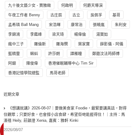
九十後文藝少女 - 賈雅緻
何啟明
何爵天導演
午夜工作者 Benny
古庄辰
古立
吳佩孚
基哥
孟希璘 Ball Mang
宋浩暉
康常治
張曉嵐
朱利安
李錦鴻
李鑑峰
梁天琦
楊偉倫
湯寳如
瘋中三子
羅倫斯
羅海憫
葉家寶
薛影儀 - 阿儀
藍精靈
蝌蚪
許莎朗
譚雁瞳
鄭遨汶法筠師傅
阿銀
陳俊偉
香港催眠輔導中心 Tim Sir
香港記憶學院總監
馬哥老師
近期文章
《想講就講》2026-08-07｜要做美食家 Foodie，最緊要講真話，對得
住觀眾；只要好食，也會撐小店食肆，希望佢哋能捱得住！｜主持：馬
溱禧 Heily, 莊韻澄 Xenia, 嘉賓：雅軒 Kinki
2026/08/07