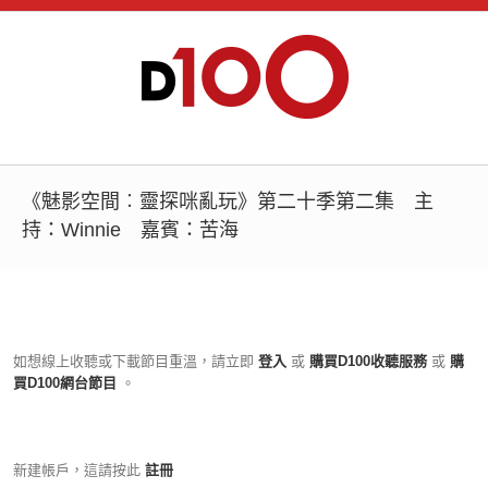
《魅影空間︰靈探咪亂玩》第二十季第二集 主
持：Winnie 嘉賓：苦海
如想線上收聽或下載節目重溫，請立即
登入
或
購買D100收聽服務
或
購
買D100網台節目
。
新建帳戶，這請按此
註冊