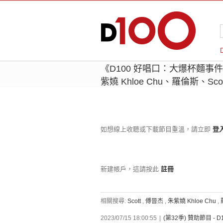
《D100 好唱口：大爆杯麵事
紫嬈 Khloe Chu、羅倫斯、S
如想線上收聽或下載節目重溫，請立即
登
新建帳戶，這請按此
註冊
相關搜尋:
Scott
,
傅晉杰
,
朱紫嬈 Khloe Chu
,
2023/07/15 18:00:55
|
(第32季) 贊助節目 - 