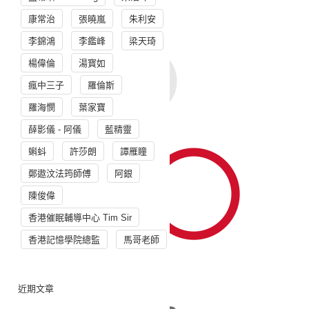
康常治
張曉嵐
朱利安
李錦鴻
李鑑峰
梁天琦
楊偉倫
湯寳如
瘋中三子
羅倫斯
羅海憫
葉家寶
薛影儀 - 阿儀
藍精靈
蝌蚪
許莎朗
譚雁瞳
鄭遨汶法筠師傅
阿銀
陳俊偉
香港催眠輔導中心 Tim Sir
香港記憶學院總監
馬哥老師
近期文章