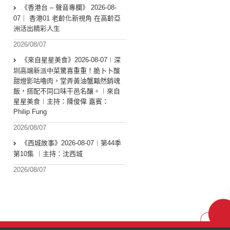
《香港台 – 聲音專欄》 2026-08-
07｜ 香港01 老齡化新視角 在高齡亞
洲活出精彩人生
2026/08/07
《來自星星美食》2026-08-07︱深
圳高端新派中菜驚喜重重！脆卜卜酸
甜燈影咕嚕肉，堂弄黃油蟹黯然銷魂
飯，搭配不同口味干邑名釀。︱來自
星星美食︱主持：陳俊偉 嘉賓：
Philip Fung
2026/08/07
《西城故事》2026-08-07︱第44季
第10集 ︱主持：沈西城
2026/08/07