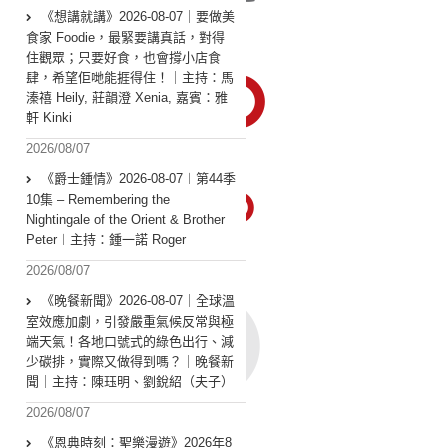
《想講就講》2026-08-07｜要做美
食家 Foodie，最緊要講真話，對得
住觀眾；只要好食，也會撐小店食
肆，希望佢哋能捱得住！｜主持：馬
溱禧 Heily, 莊韻澄 Xenia, 嘉賓：雅
軒 Kinki
2026/08/07
《爵士鍾情》2026-08-07︱第44季
10集 – Remembering the
Nightingale of the Orient & Brother
Peter︱主持：鍾一諾 Roger
2026/08/07
《晚餐新聞》2026-08-07｜全球溫
室效應加劇，引發嚴重氣候反常與極
端天氣！各地口號式的綠色出行、減
少碳排，實際又做得到嗎？｜晚餐新
聞｜主持：陳珏明、劉銳紹（夫子）
2026/08/07
《恩典時刻：聖樂漫遊》2026年8