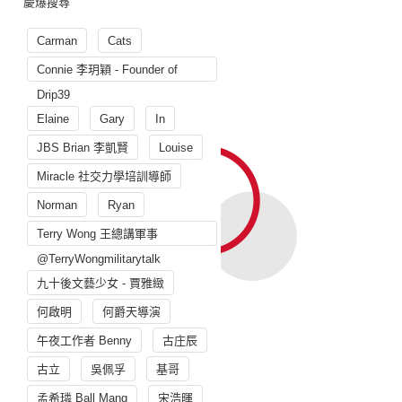
慶爆搜尋
Carman
Cats
Connie 李玥穎 - Founder of
Drip39
Elaine
Gary
In
JBS Brian 李凱賢
Louise
Miracle 社交力學培訓導師
Norman
Ryan
Terry Wong 王總講軍事
@TerryWongmilitarytalk
九十後文藝少女 - 賈雅緻
何啟明
何爵天導演
午夜工作者 Benny
古庄辰
古立
吳佩孚
基哥
孟希璘 Ball Mang
宋浩暉