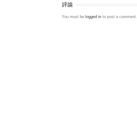
評論
You must be
logged in
to post a comment.