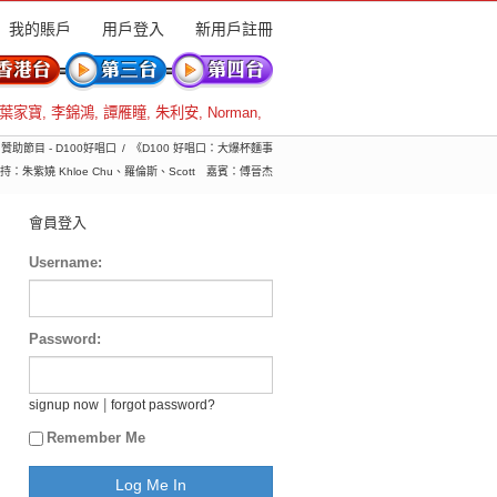
我的賬戶
用戶登入
新用戶註冊
葉家寶
,
李錦鴻
,
譚雁瞳
,
朱利安
,
Norman
,
) 贊助節目 - D100好唱口
《D100 好唱口：大爆杯麵事
：朱紫嬈 Khloe Chu、羅倫斯、Scott 嘉賓：傅晉杰
會員登入
Username:
Password:
|
signup now
forgot password?
Remember Me