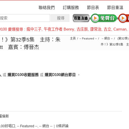
聯絡我們
訂購服務
節目表
節目重溫
D100 慶爆搜尋 :
瘋中三子
,
午夜工作者 Benny
,
古庄辰
,
康常治
,
古立
,
Carman
,
羅倫斯
件！》第32季5集 主持：朱
主頁
-- Featured --
-- 網台 --
(第32季
件！》第32季5集 主持
cott 嘉賓：傅晉杰
入
或
購買D100收聽服務
或
購買D100網台節目
。
羅倫斯
D100好唱口
,
-- Featured --
,
-- 網台 --
|
0條評論