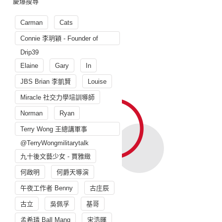
慶爆搜尋
Carman
Cats
Connie 李玥穎 - Founder of
Drip39
Elaine
Gary
In
JBS Brian 李凱賢
Louise
Miracle 社交力學培訓導師
Norman
Ryan
Terry Wong 王總講軍事
@TerryWongmilitarytalk
九十後文藝少女 - 賈雅緻
何啟明
何爵天導演
午夜工作者 Benny
古庄辰
古立
吳佩孚
基哥
孟希璘 Ball Mang
宋浩暉