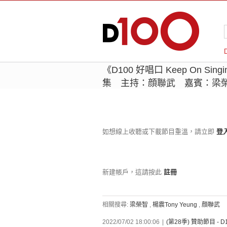
《D100 好唱口 Keep On S
集 主持：顔聯武 嘉賓：梁榮智、
如想線上收聽或下載節目重溫，請立即
登
新建帳戶，這請按此
註冊
相關搜尋:
梁榮智
,
楊震Tony Yeung
,
顔聯武
2022/07/02 18:00:06
|
(第28季) 贊助節目 - 