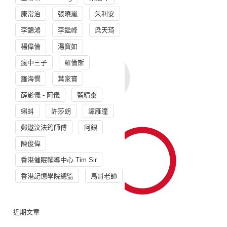
康常治
張曉嵐
朱利安
李錦鴻
李鑑峰
梁天琦
楊偉倫
湯寳如
瘋中三子
羅倫斯
羅海憫
葉家寶
薛影儀 - 阿儀
藍精靈
蝌蚪
許莎朗
譚雁瞳
鄭遨汶法筠師傅
阿銀
陳俊偉
香港催眠輔導中心 Tim Sir
香港記憶學院總監
馬哥老師
近期文章