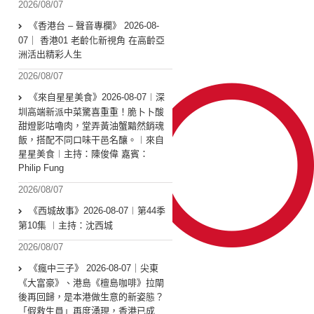
2026/08/07
《香港台 – 聲音專欄》 2026-08-
07｜ 香港01 老齡化新視角 在高齡亞
洲活出精彩人生
2026/08/07
《來自星星美食》2026-08-07︱深
圳高端新派中菜驚喜重重！脆卜卜酸
甜燈影咕嚕肉，堂弄黃油蟹黯然銷魂
飯，搭配不同口味干邑名釀。︱來自
星星美食︱主持：陳俊偉 嘉賓：
Philip Fung
2026/08/07
《西城故事》2026-08-07︱第44季
第10集 ︱主持：沈西城
2026/08/07
《瘋中三子》 2026-08-07｜尖東
《大富豪》、港島《檀島咖啡》拉閘
後再回歸，是本港做生意的新姿態？
「假救生員」再度湧現，香港已成