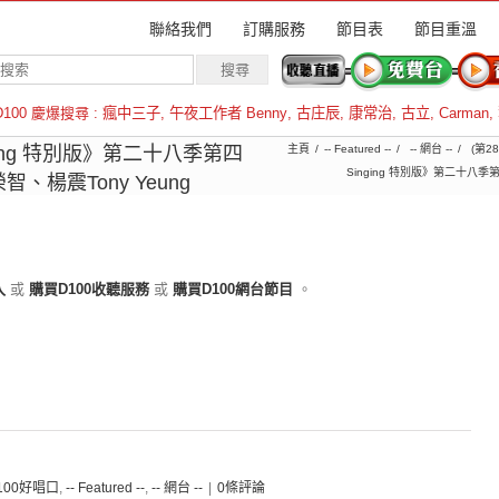
聯絡我們
訂購服務
節目表
節目重溫
D100 慶爆搜尋 :
瘋中三子
,
午夜工作者 Benny
,
古庄辰
,
康常治
,
古立
,
Carman
,
羅倫斯
inging 特別版》第二十八季第四
主頁
-- Featured --
-- 網台 --
(第2
Singing 特別版》第二十八
楊震Tony Yeung
入
或
購買D100收聽服務
或
購買D100網台節目
。
D100好唱口
,
-- Featured --
,
-- 網台 --
|
0條評論