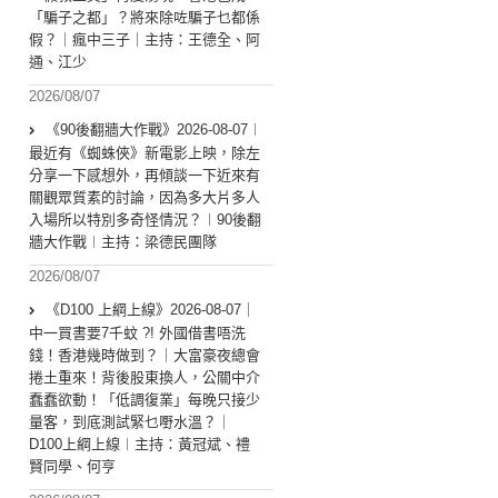
「騙子之都」？將來除咗騙子乜都係
假？｜瘋中三子｜主持：王德全、阿
通、江少
2026/08/07
《90後翻牆大作戰》2026-08-07︱
最近有《蜘蛛俠》新電影上映，除左
分享一下感想外，再傾談一下近來有
關觀眾質素的討論，因為多大片多人
入場所以特別多奇怪情況？︱90後翻
牆大作戰︱主持：梁德民團隊
2026/08/07
《D100 上綱上線》2026-08-07｜
中一買書要7千蚊 ?! 外國借書唔洗
錢！香港幾時做到？｜大富豪夜總會
捲土重來！背後股東換人，公關中介
蠢蠢欲動！「低調復業」每晚只接少
量客，到底測試緊乜嘢水溫？｜
D100上綱上線︱主持：黃冠斌、禮
賢同學、何亨