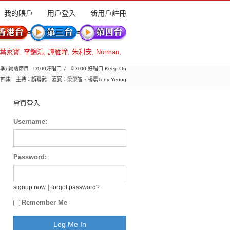
我的賬戶
用戶登入
新用戶註冊
葉家寶
,
李錦鴻
,
譚雁瞳
,
朱利安
,
Norman
,
8季) 贊助節目 - D100好唱口
《D100 好唱口 Keep On
季第四集 主持：顔聯武 嘉賓：梁榮智、楊震Tony Yeung
會員登入
Username:
Password:
|
signup now
forgot password?
Remember Me