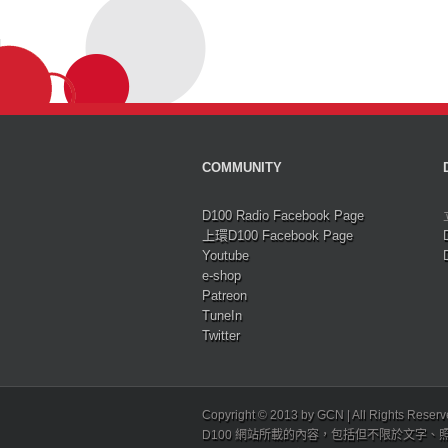
COMMUNITY
D100 Radio Facebook Page
上環D100 Facebook Page
Youtube
e-shop
Patreon
TuneIn
Twitter
Copyright © 2013 by GCN | All Rights Reser
D100 網站所載的內容，包括但不限於文字、照片