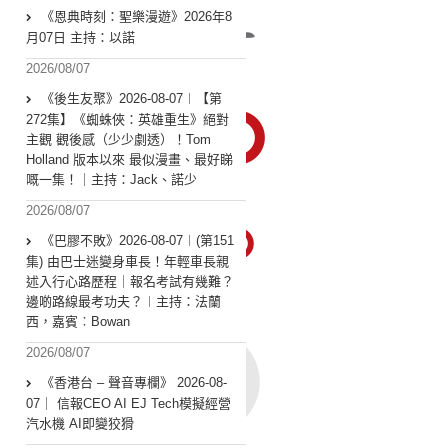
《恩典時刻：聖樂漫遊》2026年8
月07日 主持：以諾
2026/08/07
《後生友聚》2026-08-07︱【第
272集】《蜘蛛俠：英雄重生》絕對
主觀 觀後感（少少劇透）！Tom
Holland 版本以來 最似漫畫、最好睇
嘅一集！｜主持：Jack、諾少
2026/08/07
《巴膠不敗》2026-08-07︱(第151
集) 由巴士迷變身車長！年輕車長親
述入行心路歷程｜報名考試有幾難？
邊啲路線最考功夫？︱主持：法蘭
西，嘉賓︰Bowan
2026/08/07
《香港台 – 聲音專欄》 2026-08-
07｜ 信報CEO AI EJ Tech模擬經營
汽水機 AI即變狡猾