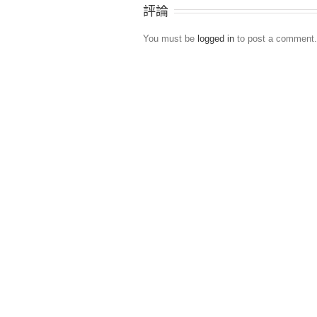
評論
You must be
logged in
to post a comment.