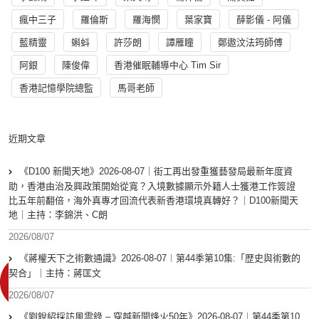
瘋中三子
羅倫斯
羅海憫
葉家寶
薛影儀 - 阿儀
藍精靈
蝌蚪
許莎朗
譚雁瞳
鄭遨汶法筠師傅
阿銀
陳俊偉
香港催眠輔導中心 Tim Sir
香港記憶學院總監
馬哥老師
近期文章
《D100 新聞天地》2026-08-07｜街工再出發重獲藝發局最新年度資
助，香港由治及興政策開始從寬？入境數據顯示外籍人士獲港工作簽證
比五年前翻倍，海外真專才回流代表新香港環境真轉好？｜D100新聞天
地｜主持：李錦洪、C朗
2026/08/07
《蔣權天下之術數通識》2026-08-07︱第44季第10集:「歴史與術數的
契合」｜主持：蔣匡文
2026/08/07
《劉銳紹採訪風雲錄 – 穿越新聞烽火50年》2026-08-07︱第44季第10