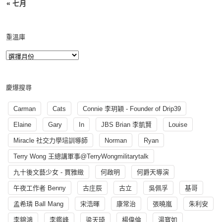
« 七月
重溫庫
慶爆搜尋
Carman
Cats
Connie 李玥穎 - Founder of Drip39
Elaine
Gary
In
JBS Brian 李凱賢
Louise
Miracle 社交力學培訓導師
Norman
Ryan
Terry Wong 王總講軍事@TerryWongmilitarytalk
九十後文藝少女 - 賈雅緻
何啟明
何爵天導演
午夜工作者 Benny
古庄辰
古立
吳佩孚
基哥
孟希璘 Ball Mang
宋浩暉
康常治
張曉嵐
朱利安
李錦鴻
李鑑峰
梁天琦
楊偉倫
湯寳如