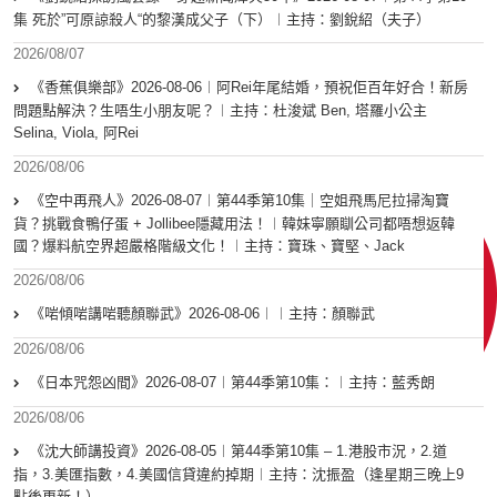
集 死於”可原諒殺人“的黎漢成父子（下）︱主持：劉銳紹（夫子）
2026/08/07
《香蕉俱樂部》2026-08-06︱阿Rei年尾結婚，預祝佢百年好合！新房
問題點解決？生唔生小朋友呢？︱主持：杜浚斌 Ben, 塔羅小公主
Selina, Viola, 阿Rei
2026/08/06
《空中再飛人》2026-08-07︱第44季第10集｜空姐飛馬尼拉掃淘寶
貨？挑戰食鴨仔蛋 + Jollibee隱藏用法！︱韓妹寧願瞓公司都唔想返韓
國？爆料航空界超嚴格階級文化！︱主持：寶珠、寶堅、Jack
2026/08/06
《啱傾啱講啱聽顏聯武》2026-08-06︱︱主持：顏聯武
2026/08/06
《日本咒怨凶間》2026-08-07︱第44季第10集：︱主持：藍秀朗
2026/08/06
《沈大師講投資》2026-08-05︱第44季第10集 – 1.港股市況，2.道
指，3.美匯指數，4.美國信貸違約掉期︱主持：沈振盈（逢星期三晚上9
點後更新！）