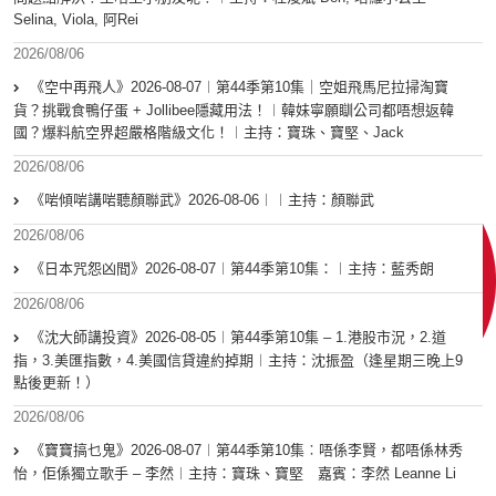
Selina, Viola, 阿Rei
2026/08/06
《空中再飛人》2026-08-07︱第44季第10集｜空姐飛馬尼拉掃淘寶
貨？挑戰食鴨仔蛋 + Jollibee隱藏用法！︱韓妹寧願瞓公司都唔想返韓
國？爆料航空界超嚴格階級文化！︱主持：寶珠、寶堅、Jack
2026/08/06
《啱傾啱講啱聽顏聯武》2026-08-06︱︱主持：顏聯武
2026/08/06
《日本咒怨凶間》2026-08-07︱第44季第10集：︱主持：藍秀朗
2026/08/06
《沈大師講投資》2026-08-05︱第44季第10集 – 1.港股市況，2.道
指，3.美匯指數，4.美國信貸違約掉期︱主持：沈振盈（逢星期三晚上9
點後更新！）
2026/08/06
《寶寶搞乜鬼》2026-08-07︱第44季第10集︰唔係李賢，都唔係林秀
怡，佢係獨立歌手 – 李然︱主持：寶珠、寶堅 嘉賓：李然 Leanne Li