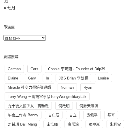
31
« 七月
重溫庫
慶爆搜尋
Carman
Cats
Connie 李玥穎 - Founder of Drip39
Elaine
Gary
In
JBS Brian 李凱賢
Louise
Miracle 社交力學培訓導師
Norman
Ryan
Terry Wong 王總講軍事@TerryWongmilitarytalk
九十後文藝少女 - 賈雅緻
何啟明
何爵天導演
午夜工作者 Benny
古庄辰
古立
吳佩孚
基哥
孟希璘 Ball Mang
宋浩暉
康常治
張曉嵐
朱利安