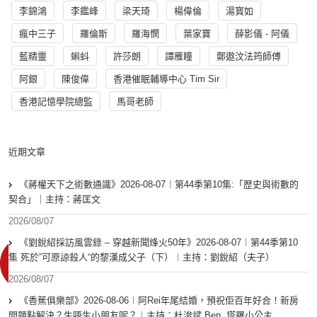
李錦鴻
李鑑峰
梁天琦
楊偉倫
湯寳如
瘋中三子
羅倫斯
羅海憫
葉家寶
薛影儀 - 阿儀
藍精靈
蝌蚪
許莎朗
譚雁瞳
鄭遨汶法筠師傅
阿銀
陳俊偉
香港催眠輔導中心 Tim Sir
香港記憶學院總監
馬哥老師
近期文章
《蔣權天下之術數通識》2026-08-07︱第44季第10集:「歴史與術數的
契合」｜主持：蔣匡文
2026/08/07
《劉銳紹採訪風雲錄 – 穿越新聞烽火50年》2026-08-07︱第44季第10
集 死於”可原諒殺人“的黎漢成父子（下）︱主持：劉銳紹（夫子）
2026/08/07
《香蕉俱樂部》2026-08-06︱阿Rei年尾結婚，預祝佢百年好合！新房
問題點解決？生唔生小朋友呢？︱主持：杜浚斌 Ben, 塔羅小公主