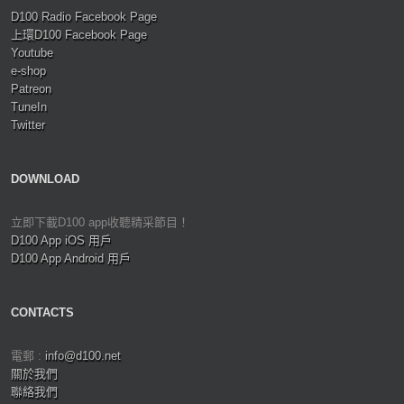
D100 Radio Facebook Page
上環D100 Facebook Page
Youtube
e-shop
Patreon
TuneIn
Twitter
DOWNLOAD
立即下載D100 app收聽精采節目！
D100 App iOS 用戶
D100 App Android 用戶
CONTACTS
電郵 :
info@d100.net
關於我們
聯絡我們