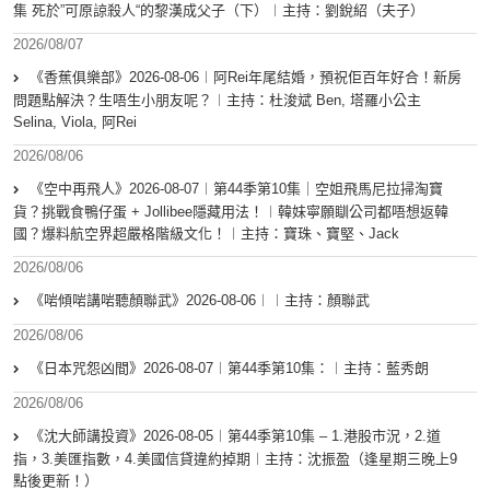
集 死於”可原諒殺人“的黎漢成父子（下）︱主持：劉銳紹（夫子）
2026/08/07
《香蕉俱樂部》2026-08-06︱阿Rei年尾結婚，預祝佢百年好合！新房
問題點解決？生唔生小朋友呢？︱主持：杜浚斌 Ben, 塔羅小公主
Selina, Viola, 阿Rei
2026/08/06
《空中再飛人》2026-08-07︱第44季第10集｜空姐飛馬尼拉掃淘寶
貨？挑戰食鴨仔蛋 + Jollibee隱藏用法！︱韓妹寧願瞓公司都唔想返韓
國？爆料航空界超嚴格階級文化！︱主持：寶珠、寶堅、Jack
2026/08/06
《啱傾啱講啱聽顏聯武》2026-08-06︱︱主持：顏聯武
2026/08/06
《日本咒怨凶間》2026-08-07︱第44季第10集：︱主持：藍秀朗
2026/08/06
《沈大師講投資》2026-08-05︱第44季第10集 – 1.港股市況，2.道
指，3.美匯指數，4.美國信貸違約掉期︱主持：沈振盈（逢星期三晚上9
點後更新！）