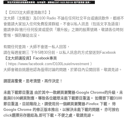
【【2023沈大師澄清啟示】】
沈大師（沈振盈）及D100 Radio 不論在任何社交平台或通訊軟件，都絕不
會邀請大家加入任何免費投資群組，不會以私人訊息（包括文字及語音）
邀請參與/進行任何投資或提供「爆升股」之類的股票號碼，敬請各位時刻
警惕，慎防騙徒出沒。
有關任何查詢，大師不會逐一私人回答，
請在每週星期三 下午5時30分前，以私人訊息的方式發送到Facebook
【沈大師講投資】Facebook專頁
（ https://www.facebook.com/D100LouieInvestment ）
大師會親自挑選他認為值得討論的問題，於節目內公開回答，敬請見諒。
請提高警覺，思考清楚，再作決定！
未能下載節目重溫 由於其中一款網頁瀏覽器-Google Chrome的升級，未
能與D100網頁對應，導致各位聽眾未能下載節目重溫。 如需要下載D100
節目重溫，目前階段上，請使用另一個網頁瀏覽器-Firefox 下載， 待
Google Chrome 的修正版本推出，以解決未能下載的問題。 亦可按右
click選擇另存連結為,即可下載。不便之處，敬請見諒。