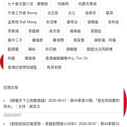
九十後文藝少女 - 賈雅緻
何啟明
何爵天導演
午夜工作者 Benny
古庄辰
古立
吳佩孚
基哥
孟希璘 Ball Mang
宋浩暉
康常治
張曉嵐
朱利安
李錦鴻
李鑑峰
梁天琦
楊偉倫
湯寳如
瘋中三子
羅倫斯
羅海憫
葉家寶
薛影儀 - 阿儀
藍精靈
蝌蚪
許莎朗
譚雁瞳
鄭遨汶法筠師傅
阿銀
陳俊偉
香港催眠輔導中心 Tim Sir
香港記憶學院總監
馬哥老師
近期文章
《蔣權天下之術數通識》2026-08-07︱第44季第10集:「歴史與術數的
契合」｜主持：蔣匡文
2026/08/07
《劉銳紹採訪風雲錄 – 穿越新聞烽火50年》2026-08-07︱第44季第10