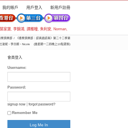
我的賬戶
用戶登入
新用戶註冊
葉家寶
,
李錦鴻
,
譚雁瞳
,
朱利安
,
Norman
,
 香蕉俱樂部
《香蕉俱樂部：認真過認真》第二十二季第
浚斌、李日朗、Nicole (逢星期一二四晚上10點更新)
會員登入
Username:
Password:
|
signup now
forgot password?
Remember Me