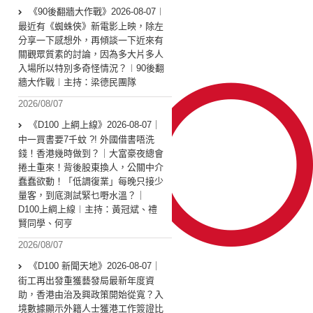
《90後翻牆大作戰》2026-08-07︱
最近有《蜘蛛俠》新電影上映，除左
分享一下感想外，再傾談一下近來有
關觀眾質素的討論，因為多大片多人
入場所以特別多奇怪情況？︱90後翻
牆大作戰︱主持：梁德民團隊
2026/08/07
《D100 上綱上線》2026-08-07｜
中一買書要7千蚊 ?! 外國借書唔洗
錢！香港幾時做到？｜大富豪夜總會
捲土重來！背後股東換人，公關中介
蠢蠢欲動！「低調復業」每晚只接少
量客，到底測試緊乜嘢水溫？｜
D100上綱上線︱主持：黃冠斌、禮
賢同學、何亨
2026/08/07
《D100 新聞天地》2026-08-07｜
街工再出發重獲藝發局最新年度資
助，香港由治及興政策開始從寬？入
境數據顯示外籍人士獲港工作簽證比