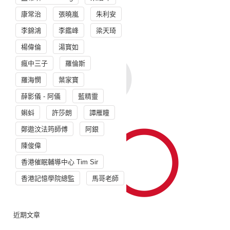
康常治
張曉嵐
朱利安
李錦鴻
李鑑峰
梁天琦
楊偉倫
湯寳如
瘋中三子
羅倫斯
羅海憫
葉家寶
薛影儀 - 阿儀
藍精靈
蝌蚪
許莎朗
譚雁瞳
鄭遨汶法筠師傅
阿銀
陳俊偉
香港催眠輔導中心 Tim Sir
香港記憶學院總監
馬哥老師
近期文章