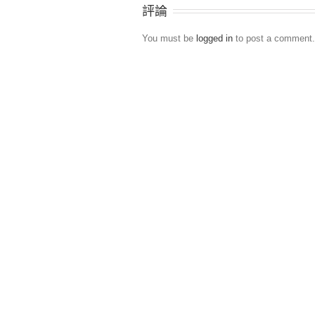
評論
You must be
logged in
to post a comment.