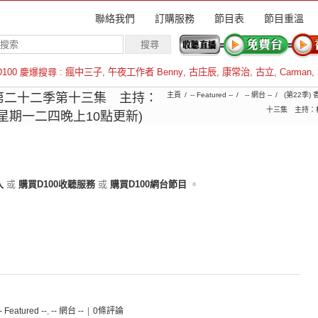
聯絡我們
訂購服務
節目表
節目重溫
D100 慶爆搜尋 :
瘋中三子
,
午夜工作者 Benny
,
古庄辰
,
康常治
,
古立
,
Carman
,
羅倫斯
第二十二季第十三集 主持：
主頁
-- Featured --
-- 網台 --
(第22季)
十三集 主持：杜
逢星期一二四晚上10點更新)
入
或
購買D100收聽服務
或
購買D100網台節目
。
-- Featured --
,
-- 網台 --
|
0條評論