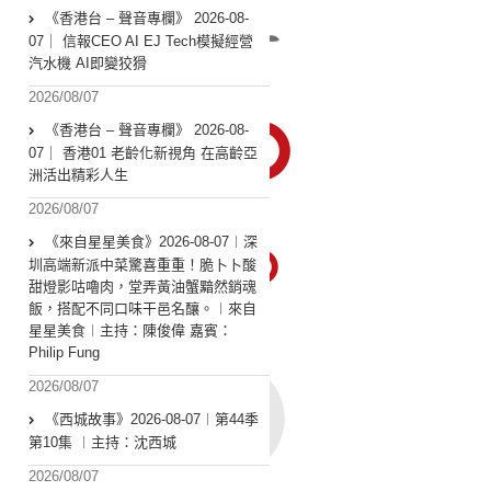
《香港台 – 聲音專欄》 2026-08-
07｜ 信報CEO AI EJ Tech模擬經營
汽水機 AI即變狡猾
2026/08/07
《香港台 – 聲音專欄》 2026-08-
07｜ 香港01 老齡化新視角 在高齡亞
洲活出精彩人生
2026/08/07
《來自星星美食》2026-08-07︱深
圳高端新派中菜驚喜重重！脆卜卜酸
甜燈影咕嚕肉，堂弄黃油蟹黯然銷魂
飯，搭配不同口味干邑名釀。︱來自
星星美食︱主持：陳俊偉 嘉賓：
Philip Fung
2026/08/07
《西城故事》2026-08-07︱第44季
第10集 ︱主持：沈西城
2026/08/07