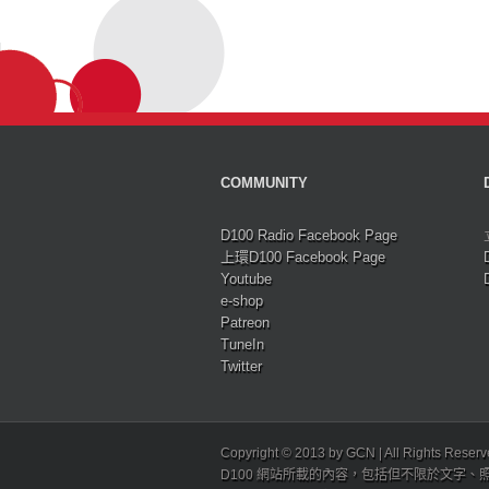
COMMUNITY
D100 Radio Facebook Page
上環D100 Facebook Page
Youtube
e-shop
Patreon
TuneIn
Twitter
Copyright © 2013 by GCN | All Rights Reser
D100 網站所載的內容，包括但不限於文字、照片