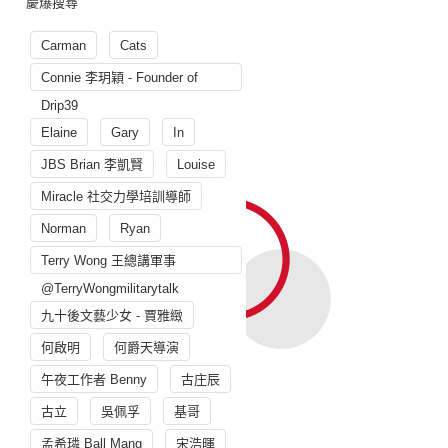
慶爆搜尋
Carman
Cats
Connie 李玥穎 - Founder of
Drip39
Elaine
Gary
In
JBS Brian 李凱賢
Louise
Miracle 社交力學培訓導師
Norman
Ryan
Terry Wong 王總講軍事
@TerryWongmilitarytalk
九十後文藝少女 - 賈雅緻
何啟明
何爵天導演
午夜工作者 Benny
古庄辰
古立
吳佩孚
基哥
孟希璘 Ball Mang
宋浩暉