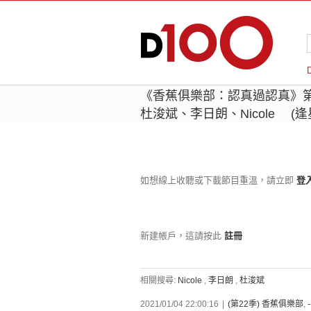
《香蕉俱樂部：認真過認真》
杜浚斌、李日朗、Nicole (
如想線上收聽或下載節目重溫，請立即
登
新建帳戶，這請按此
註冊
相關搜尋:
Nicole
,
李日朗
,
杜浚斌
2021/01/04 22:00:16
|
(第22季) 香蕉俱樂部
,