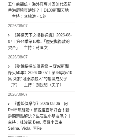
五年前翻倍，海外真專才回流代表新
香港環境真轉好？｜D100新聞天地
｜主持：李錦洪、C朗
2026/08/07
《蔣權天下之術數通識》2026-08-
07︱第44季第10集:「歴史與術數的
契合」｜主持：蔣匡文
2026/08/07
《劉銳紹採訪風雲錄 – 穿越新聞
烽火50年》2026-08-07︱第44季第10
集 死於”可原諒殺人“的黎漢成父子
（下）︱主持：劉銳紹（夫子）
2026/08/07
《香蕉俱樂部》2026-08-06︱阿
Rei年尾結婚，預祝佢百年好合！新
房問題點解決？生唔生小朋友呢？︱
主持：杜浚斌 Ben, 塔羅小公主
Selina, Viola, 阿Rei